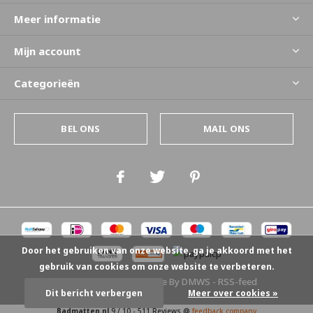
Meer informatie
Mijn account
Categorieën
BEL ONS
MAIL ONS
Door het gebruiken van onze website, ga je akkoord met het
gebruik van cookies om onze website te verbeteren.
© Copyright
2026
- Theme By
DMWS
-
RSS-feed
Dit bericht verbergen
Meer over cookies »
Badmatten.nl
9
/
10
-
511
Reviews @
feedback company