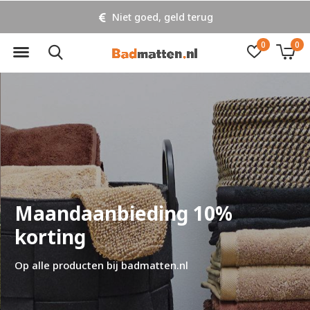
Niet goed, geld terug
0
0
Maandaanbieding 10%
korting
Op alle producten bij badmatten.nl