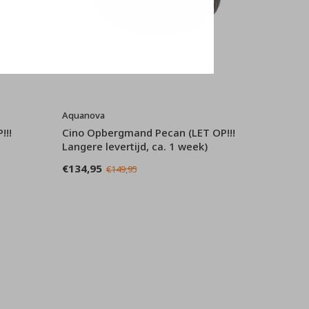
Aquanova
!!!
Cino Opbergmand Pecan (LET OP!!!
Langere levertijd, ca. 1 week)
€134,95
€149,95