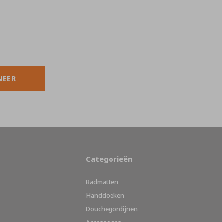
NEER
Categorieën
Badmatten
Handdoeken
Douchegordijnen
Accessoires