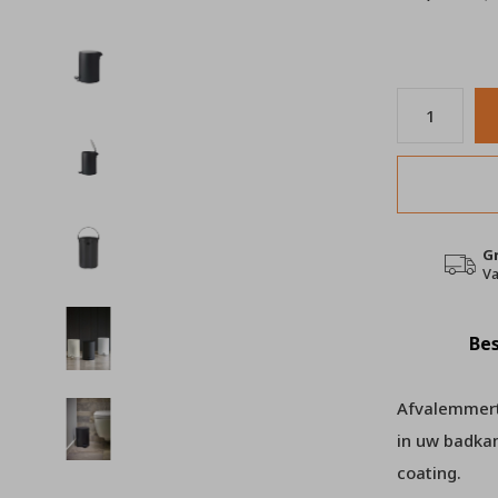
G
Va
Bes
Afvalemmertj
in uw badka
coating.