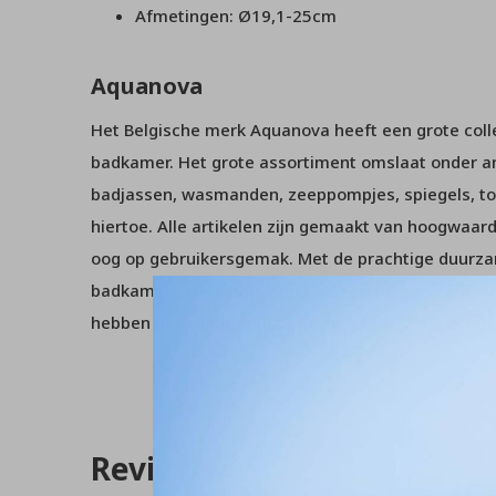
Afmetingen: Ø19,1-25cm
Aquanova
Het Belgische merk Aquanova heeft een grote collec
badkamer. Het grote assortiment omslaat onder 
badjassen, wasmanden, zeeppompjes, spiegels, to
hiertoe. Alle artikelen zijn gemaakt van hoogwaar
oog op gebruikersgemak. Met de prachtige duurz
badkamer in een handomdraai een rustgevende en
hebben over dit product of over iets anders, nee
Reviews