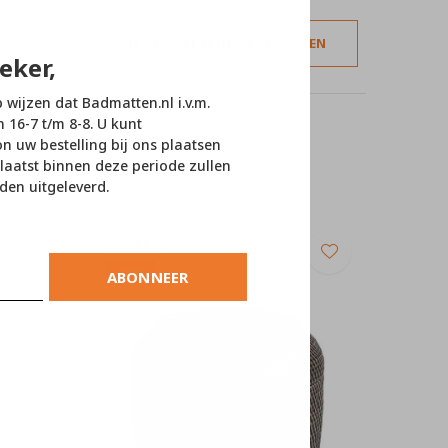
JE BEOORDELING TOEVOEGEN
eker,
p wijzen dat Badmatten.nl i.v.m.
n 16-7 t/m 8-8. U kunt
 uw bestelling bij ons plaatsen
laatst binnen deze periode zullen
den uitgeleverd.
SALE
-10%
ABONNEER