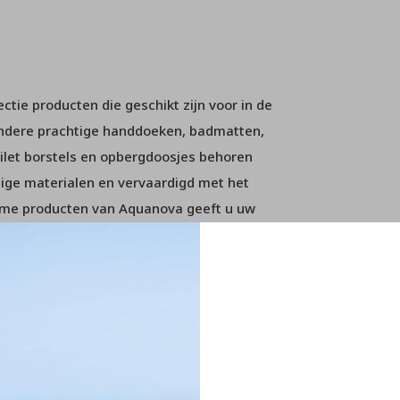
tie producten die geschikt zijn voor in de
andere prachtige handdoeken, badmatten,
ilet borstels en opbergdoosjes behoren
dige materialen en vervaardigd met het
ame producten van Aquanova geeft u uw
 mooie sfeer! Mocht u verder nog vragen
m dan contact op met onze
klantenservice
.