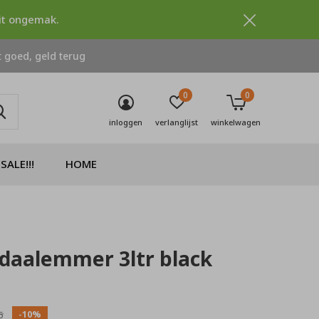
dit ongemak.
 goed, geld terug
0
0
inloggen
verlanglijst
winkelwagen
SALE!!!
HOME
daalemmer 3ltr black
0)
-10%
5