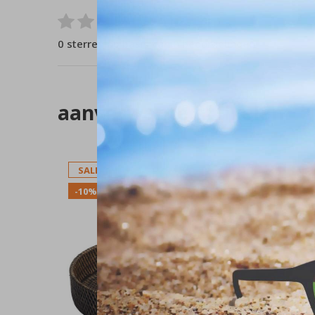
0
/ 5
0 sterren op basis van 0 beoordelingen
aanverwante artikelen
SALE
SALE
-10%
-10%