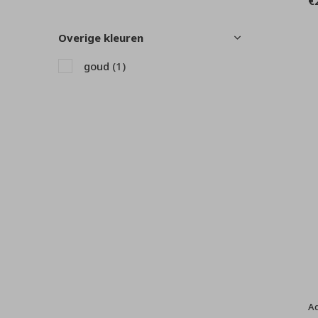
€
hout
(2)
Overige kleuren
wit
(1)
goud
(1)
zwart
(5)
A