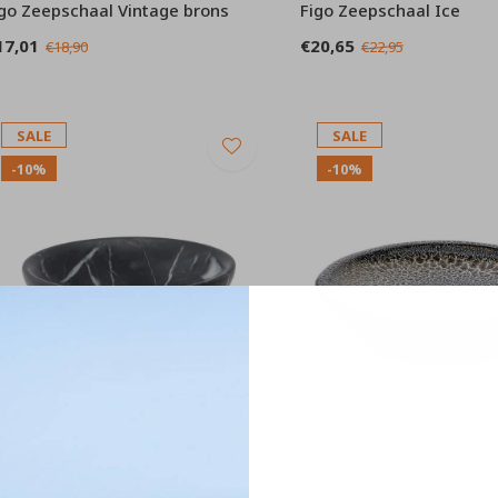
go Zeepschaal Vintage brons
Figo Zeepschaal Ice
17,01
€20,65
€18,90
€22,95
SALE
SALE
-10%
-10%