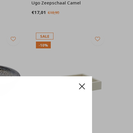
Ugo Zeepschaal Camel
€17,01
€18,90
SALE
-10%