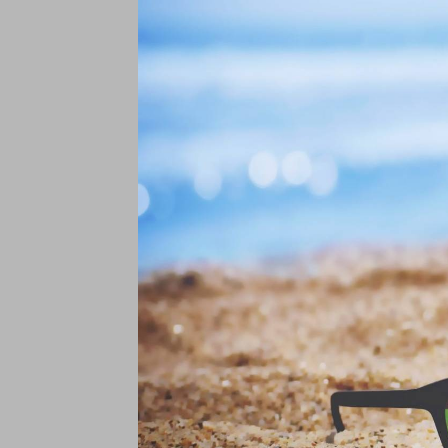
A
N
€