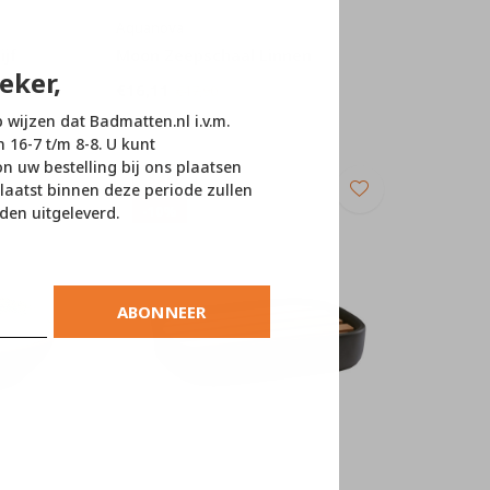
Aquanova
ijf
Moon Zeepschaal Linnen
eker,
€16,11
€17,90
p wijzen dat Badmatten.nl i.v.m.
n 16-7 t/m 8-8. U kunt
 uw bestelling bij ons plaatsen
SALE
laatst binnen deze periode zullen
-10%
den uitgeleverd.
ABONNEER