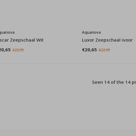
quanova
Aquanova
scar Zeepschaal Wit
Luxor Zeepschaal ivoor
20,65
€20,65
€22,95
€22,95
Seen 14 of the 14 p