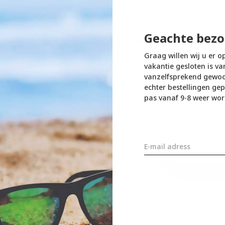
quanova
Aquanova
ero Zeepschaal Zwart
Ugo Zeepschaal Zwart ol
Geachte bezo
31,45
€17,01
€34,95
€18,90
Graag willen wij u er o
vakantie gesloten is va
vanzelfsprekend gewoon
SALE
SALE
echter bestellingen gep
-10%
-10%
pas vanaf 9-8 weer wor