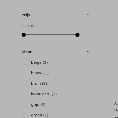
Prijs
€0
-
€35
Kleur
beige
(3)
blauw
(1)
bruin
(3)
ivoor-ecru
(2)
A
grijs
(3)
H
groen
(1)