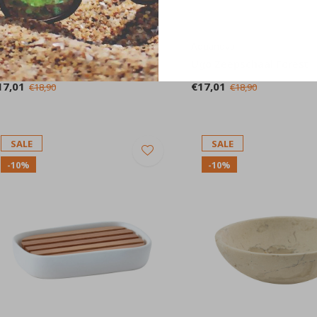
quanova
Aquanova
go Zeepschaal Ginger
Ugo Zeepschaal Forest
17,01
€17,01
€18,90
€18,90
SALE
SALE
-10%
-10%