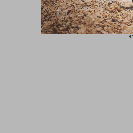
A
U
€