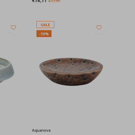
€16,11
€17,90
SALE
-10%
Aquanova