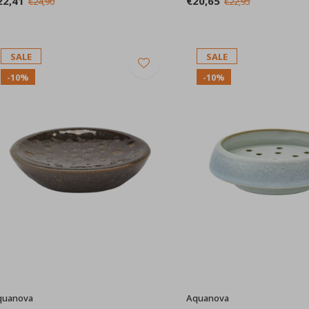
22,41
€20,65
€24,90
€22,95
SALE
SALE
-10%
-10%
quanova
Aquanova