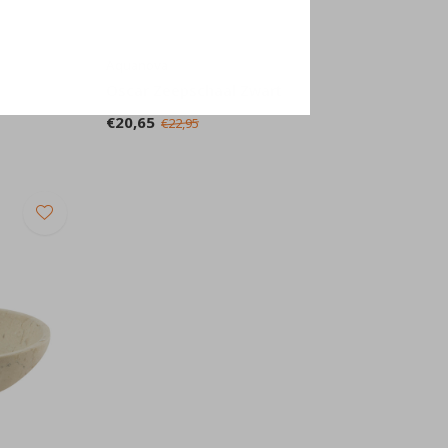
Aquanova
Oscar Zeepschaal Zwart
€20,65
€22,95