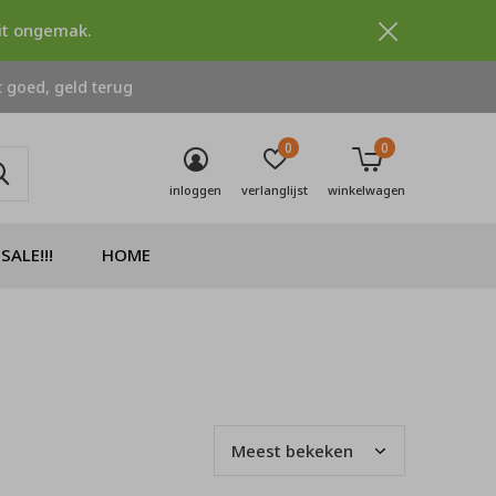
dit ongemak.
 goed, geld terug
0
0
inloggen
verlanglijst
winkelwagen
SALE!!!
HOME