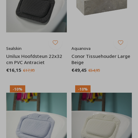
Sealskin
Aquanova
Unilux Hoofdsteun 22x32
Conor Tissuehouder Large
cm PVC Antraciet
Beige
€16,15
€49,45
€17,95
€54,95
-10%
-10%