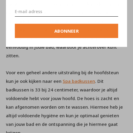
zachts. Deze kussens komen in meerdere kleuren en
modellen. Zo kun je als eerste voor een eenvoudig
kussentje kijken. De Unilux hoofdsteun is een klein
kussentje van 22 bij 32 centimeter en komt in wit,
ABONNEER
antraciet en donkerblauw. De hoofdsteun plaats je
eenvoudig in jouw bad, waardoor je achterover kunt
zitten.
Voor een geheel andere uitstraling bij de hoofdsteun
kun je ook kijken naar een
Spa badkussen
. Dit
badkussen is 33 bij 24 centimeter, waardoor je altijd
voldoende hebt voor jouw hoofd. De hoes is zacht en
kan afgenomen worden om te wassen. Hiermee heb je
altijd voldoende hygiëne en kun je optimaal genieten
van jouw bad en de ontspanning die je hiermee gaat
krijgen.