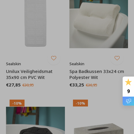
Sealskin
Sealskin
Unilux Veiligheidsmat
Spa Badkussen 33x24 cm
35x90 cm PVC Wit
Polyester Wit
€27,85
€33,25
€30,95
€36,95
9
-10%
-10%