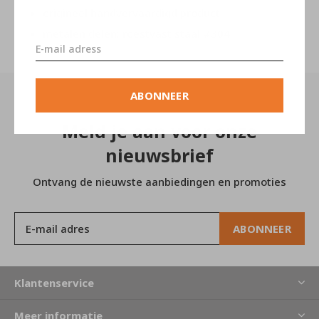
origineel handvervaardigd product
metalen delen: roestvast staal #304
ABONNEER
Meld je aan voor onze
nieuwsbrief
Ontvang de nieuwste aanbiedingen en promoties
ABONNEER
Klantenservice
Meer informatie