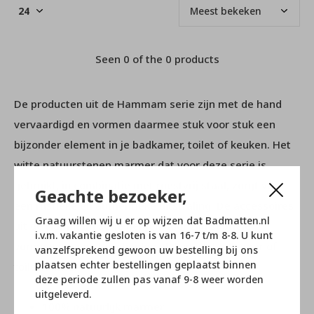
Seen 0 of the 0 products
De producten uit de Hammam serie zijn met de hand
vervaardigd en vormen daarmee stuk voor stuk een
bijzonder element in je badkamer, toilet of keuken. Het
witte natuurstenen marmer dat voor deze serie is
gebruikt, in combinatie met roestvrij staal, zorgt voor
Geachte bezoeker,
een rustieke en authentieke uitstraling. De accessoires
Graag willen wij u er op wijzen dat Badmatten.nl
uit de Hammam serie nemen door zijn subtiele
i.v.m. vakantie gesloten is van 16-7 t/m 8-8. U kunt
vormgeving een bescheiden plek in uw badkamer of
vanzelfsprekend gewoon uw bestelling bij ons
plaatsen echter bestellingen geplaatst binnen
toiletruimte.
deze periode zullen pas vanaf 9-8 weer worden
uitgeleverd.
100% natuurlijk marmer