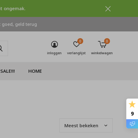
dit ongemak.
 goed, geld terug
0
0
inloggen
verlanglijst
winkelwagen
SALE!!!
HOME
9