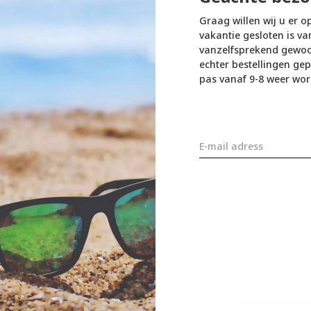
260,95
€260,95
€289,95
€289,95
Graag willen wij u er o
vakantie gesloten is va
vanzelfsprekend gewoon
echter bestellingen gep
Seen 2 of the 2 pr
pas vanaf 9-8 weer wor
Meld je aan voor onze nieuwsbrief
Ontvang de nieuwste aanbiedingen en promoties