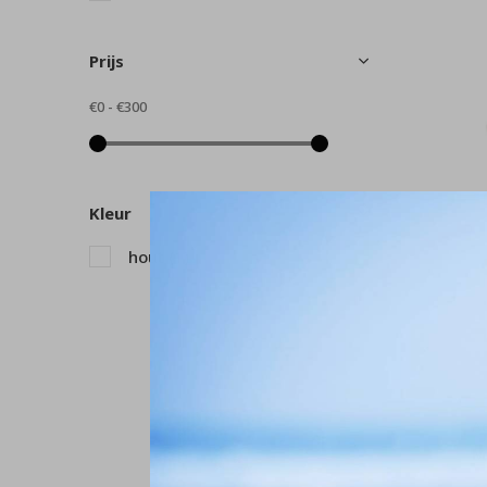
Prijs
€0
-
€300
Kleur
hout
(1)
A
M