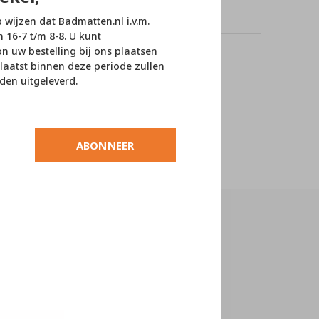
p wijzen dat Badmatten.nl i.v.m.
n 16-7 t/m 8-8. U kunt
 uw bestelling bij ons plaatsen
laatst binnen deze periode zullen
oducts
den uitgeleverd.
ABONNEER