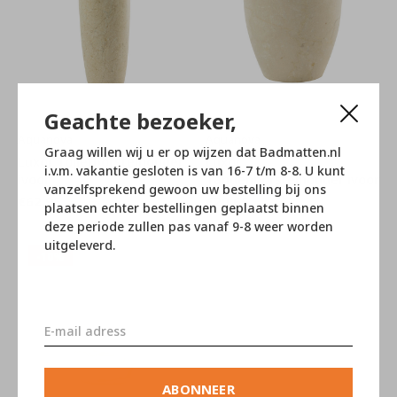
Geachte bezoeker,
Aquanova
Aquanova
Graag willen wij u er op wijzen dat Badmatten.nl
Luxor Toiletborstelhouder
Luxor
i.v.m. vakantie gesloten is van 16-7 t/m 8-8. U kunt
ivoor
Tandenborstelhouder ivoor
vanzelfsprekend gewoon uw bestelling bij ons
€62,95
€20,65
€69,95
€22,95
plaatsen echter bestellingen geplaatst binnen
deze periode zullen pas vanaf 9-8 weer worden
uitgeleverd.
-10%
ABONNEER