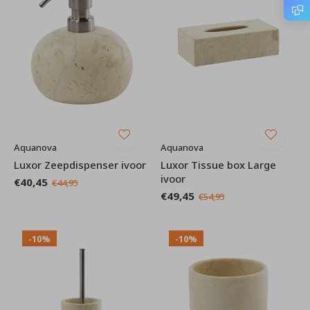
Aquanova
Aquanova
Luxor Zeepdispenser ivoor
Luxor Tissue box Large
ivoor
€40,45
€44,95
€49,45
€54,95
-10%
-10%