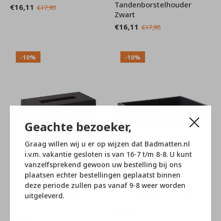
Tandenborstelhouder
€16,11
€17,90
Zwart
€16,11
€17,90
-10%
-10%
Geachte bezoeker,
Graag willen wij u er op wijzen dat Badmatten.nl
i.v.m. vakantie gesloten is van 16-7 t/m 8-8. U kunt
vanzelfsprekend gewoon uw bestelling bij ons
plaatsen echter bestellingen geplaatst binnen
deze periode zullen pas vanaf 9-8 weer worden
Aquanova
Aquanova
uitgeleverd.
Moon Tissuehouder Large
Moon Planchet Zwart
Zwart
€31,41
€34,90
€44,91
€49,90