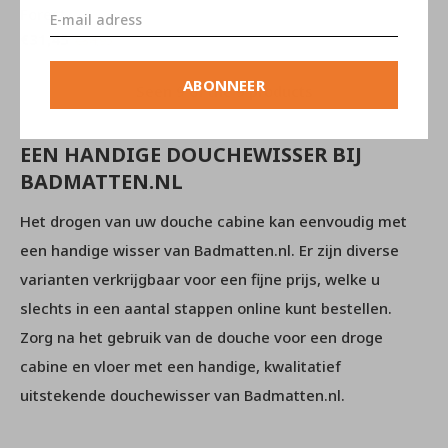
Forest
€31,45
€34,95
ABONNEER
Seen 9 of the 9 products
EEN HANDIGE DOUCHEWISSER BIJ
BADMATTEN.NL
Het drogen van uw douche cabine kan eenvoudig met
een handige wisser van Badmatten.nl. Er zijn diverse
varianten verkrijgbaar voor een fijne prijs, welke u
slechts in een aantal stappen online kunt bestellen.
Zorg na het gebruik van de douche voor een droge
cabine en vloer met een handige, kwalitatief
uitstekende douchewisser van Badmatten.nl.