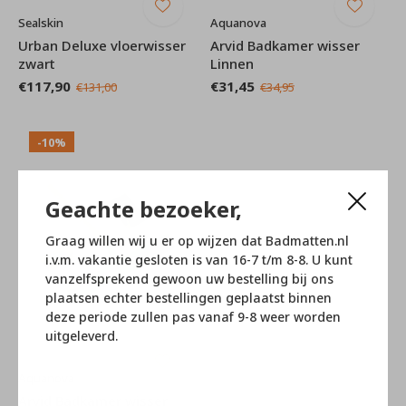
Sealskin
Aquanova
Urban Deluxe vloerwisser
Arvid Badkamer wisser
zwart
Linnen
€117,90
€31,45
€131,00
€34,95
-10%
Geachte bezoeker,
Graag willen wij u er op wijzen dat Badmatten.nl
i.v.m. vakantie gesloten is van 16-7 t/m 8-8. U kunt
vanzelfsprekend gewoon uw bestelling bij ons
plaatsen echter bestellingen geplaatst binnen
deze periode zullen pas vanaf 9-8 weer worden
uitgeleverd.
Aquanova
Arvid Badkamer wisser