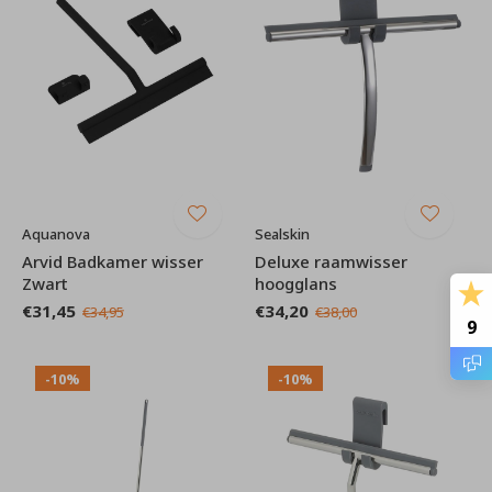
Aquanova
Sealskin
Arvid Badkamer wisser
Deluxe raamwisser
Zwart
hoogglans
€31,45
€34,20
€34,95
€38,00
9
-10%
-10%