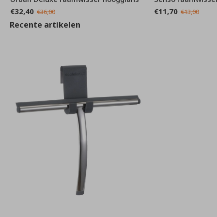
€32,40
€11,70
€36,00
€13,00
Recente artikelen