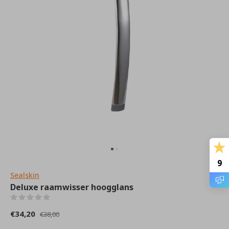
9
Sealskin
Deluxe raamwisser hoogglans
(0)
€34,20
€38,00