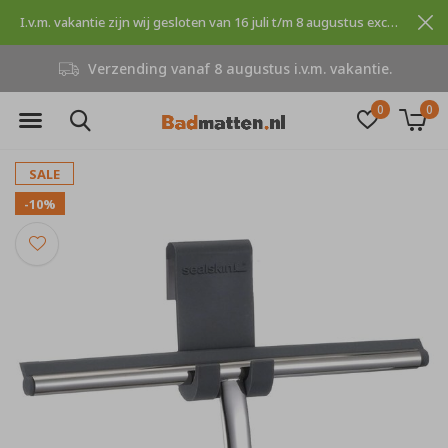
I.v.m. vakantie zijn wij gesloten van 16 juli t/m 8 augustus excuses voor dit ongemak.
Niet goed, geld terug
0
0
SALE
-10%