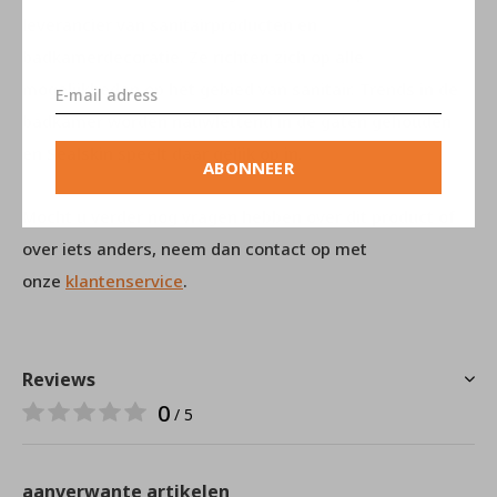
leverancier van sanitairproducten en
badkamerdecoratie. Ze richten zich op alle
mogelijkheden op het gebied van sanitair. Trends in de
badkamer worden nauwlettend in de gaten gehouden
en Sealskin speelt daar gelijk op in.
ABONNEER
Mocht u verder nog vragen hebben over dit product of
over iets anders, neem dan contact op met
onze
klantenservice
.
Reviews
0
/ 5
aanverwante artikelen