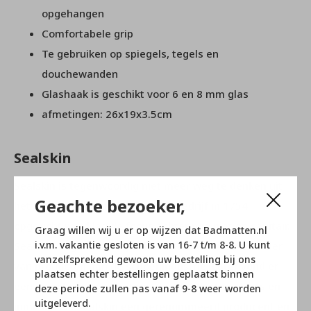
opgehangen
Comfortabele grip
Te gebruiken op spiegels, tegels en
douchewanden
Glashaak is geschikt voor 6 en 8 mm glas
afmetingen: 26x19x3.5cm
Sealskin
Sealskin is tegenwoordig niet meer weg te denken uit
Geachte bezoeker,
het sanitairlandschap. Toen het bedrijf in 1754
opgericht werd lag de focus echter nog niet op sanitair.
Graag willen wij u er op wijzen dat Badmatten.nl
i.v.m. vakantie gesloten is van 16-7 t/m 8-8. U kunt
Sealskin begon namelijk als leerhandel en leverancier
vanzelfsprekend gewoon uw bestelling bij ons
van producten aan de schoenindustrie. Later vond er
plaatsen echter bestellingen geplaatst binnen
een verschuiving in materiaal en producten plaats en
deze periode zullen pas vanaf 9-8 weer worden
uitgeleverd.
inmiddels is Sealskin een gerenommeerd producent en