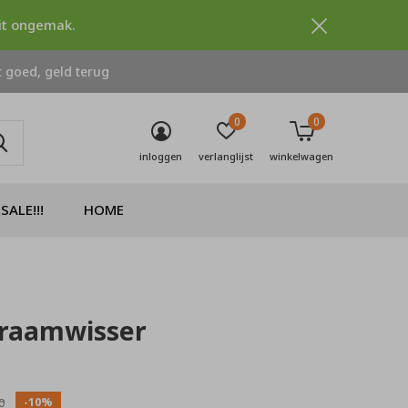
dit ongemak.
 goed, geld terug
0
0
inloggen
verlanglijst
winkelwagen
SALE!!!
HOME
 raamwisser
0)
-10%
0