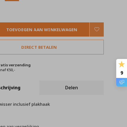
TOEVOEGEN AAN WINKELWAGEN
DIRECT BETALEN
ratis verzending
naf €50,-
9
chrijving
Delen
isser inclusief plakhaak
n aan vergelijking