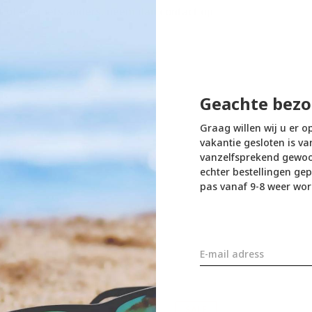
 of over iets anders, neem dan contact op
Geachte bezo
Graag willen wij u er o
vakantie gesloten is va
vanzelfsprekend gewoon
echter bestellingen gep
pas vanaf 9-8 weer wor
SALE