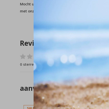
Mocht u verder nog vragen hebben over dit product
met onze
klantenservice
.
Reviews
0
/ 5
0 sterren op basis van 0 beoordelingen
aanverwante artikelen
SALE
SALE