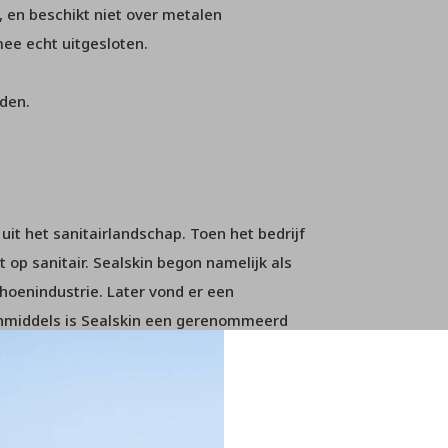
, en beschikt niet over metalen
ee echt uitgesloten.
den.
it het sanitairlandschap. Toen het bedrijf
 op sanitair. Sealskin begon namelijk als
hoenindustrie. Later vond er een
 inmiddels is Sealskin een gerenommeerd
 badkamerdecoratie. Ze richten zich op
ends in de badkamer worden nauwlettend in
p in.