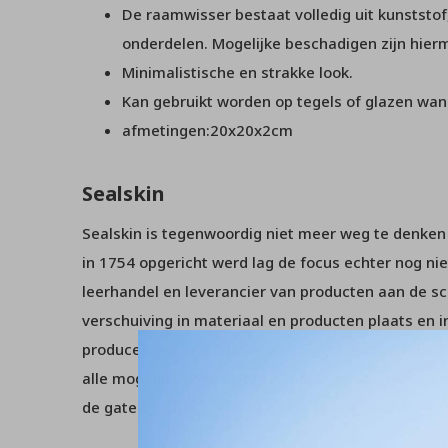
De raamwisser bestaat volledig uit kunststof
onderdelen. Mogelijke beschadigen zijn hierm
Minimalistische en strakke look.
Kan gebruikt worden op tegels of glazen wan
afmetingen:20x20x2cm
Sealskin
Sealskin is tegenwoordig niet meer weg te denken u
in 1754 opgericht werd lag de focus echter nog niet
leerhandel en leverancier van producten aan de sc
verschuiving in materiaal en producten plaats en
producent en leverancier van sanitairproducten en
alle mogelijkheden op het gebied van sanitair. Tr
de gaten gehouden en Sealskin speelt daar gelijk o