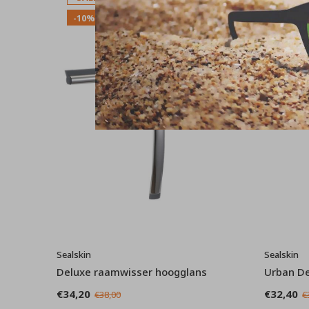
-10%
-10%
Sealskin
Sealskin
Deluxe raamwisser hoogglans
Urban De
€34,20
€32,40
€38,00
€