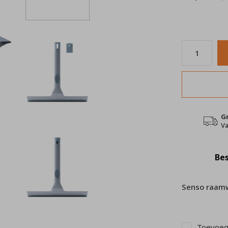
G
Va
Bes
Senso raamw
Toevoege