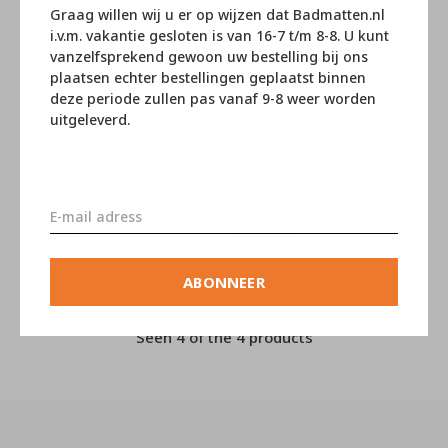
Graag willen wij u er op wijzen dat Badmatten.nl
i.v.m. vakantie gesloten is van 16-7 t/m 8-8. U kunt
vanzelfsprekend gewoon uw bestelling bij ons
plaatsen echter bestellingen geplaatst binnen
deze periode zullen pas vanaf 9-8 weer worden
uitgeleverd.
Aquanova
Aquanova
Oslo handdoek sedum
London handdoek Prunus
ABONNEER
€4,05
€4,05
€4,50
€4,50
Seen 4 of the 4 products