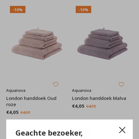
-10%
-10%
Aquanova
Aquanova
London handdoek Oud
London handdoek Malva
roze
€4,05
€4,50
€4,05
€4,50
Geachte bezoeker,
-10%
-10%