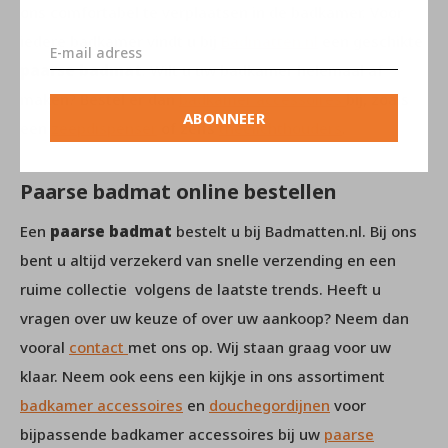
ons comfortabel te verplaatsen in de badkamer. Voor
iedere badkamer vindt u bij
Badmatten.nl
een geschikte
paarse badmat
. Wilt u uw badkamer helemaal af
maken? Bestel er dan
badkamer accessoires
bij, zoals
ABONNEER
een
zeepdispenser
of zelfs
theelichthouders
.
Paarse badmat online bestellen
Een
paarse badmat
bestelt u bij Badmatten.nl. Bij ons
bent u altijd verzekerd van snelle verzending en een
ruime collectie volgens de laatste trends. Heeft u
vragen over uw keuze of over uw aankoop? Neem dan
vooral
contact
met ons op. Wij staan graag voor uw
klaar. Neem ook eens een kijkje in ons assortiment
badkamer accessoires
en
douchegordijnen
voor
bijpassende badkamer accessoires bij uw
paarse