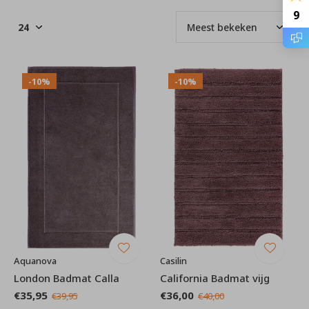
9
-10%
-10%
Aquanova
Casilin
London Badmat Calla
California Badmat vijg
€35,95
€36,00
€39,95
€40,00