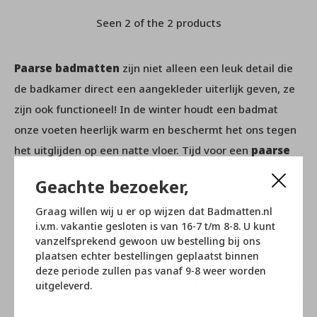
Seen 2 of the 2 products
Paarse badmatten
zijn niet alleen een leuk detail die
de badkamer direct een aangekleder uiterlijk geven, ze
zijn ook functioneel! In de winter houdt een badmat
onze voeten heerlijk warm en beschermt het ons tegen
het uitglijden op een natte vloer. Tijd voor een
paarse
badmat
van
Badmatten.nl
!
Geachte bezoeker,
Graag willen wij u er op wijzen dat Badmatten.nl
De finishing touch in iedere badkamer
i.v.m. vakantie gesloten is van 16-7 t/m 8-8. U kunt
vanzelfsprekend gewoon uw bestelling bij ons
Zonder
badmat
ziet uw badkamervloer er meteen een
plaatsen echter bestellingen geplaatst binnen
stuk kaler en koeler uit. Door een badmat geeft u de
deze periode zullen pas vanaf 9-8 weer worden
badkamer simpelweg een finishing touch. Het zorgt niet
uitgeleverd.
alleen voor een mooiere uitstraling, het helpt ook om