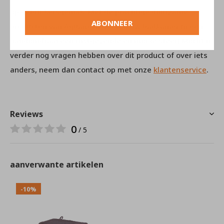
op gebruikersgemak. Met de prachtige duurzame
ABONNEER
producten van Aquanova geeft u uw badkamer in een
handomdraai een rustgevende en mooie sfeer! Mocht u
verder nog vragen hebben over dit product of over iets
anders, neem dan contact op met onze
klantenservice
.
Reviews
0
/ 5
aanverwante artikelen
-10%