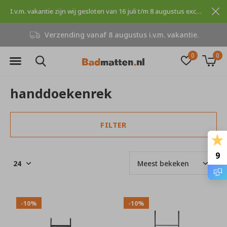
I.v.m. vakantie zijn wij gesloten van 16 juli t/m 8 augustus excuses voor dit ongemak.
Verzending vanaf 8 augustus i.v.m. vakantie.
0
0
handdoekenrek
FILTER
9
-10%
-10%