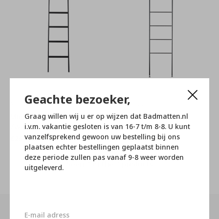
Geachte bezoeker,
Aquanova
Aquanova
Mink Handdoek ladder
Icon Handdoek ladder
Graag willen wij u er op wijzen dat Badmatten.nl
Zwart
Zwart
i.v.m. vakantie gesloten is van 16-7 t/m 8-8. U kunt
vanzelfsprekend gewoon uw bestelling bij ons
€251,95
€116,95
€279,95
€129,95
plaatsen echter bestellingen geplaatst binnen
deze periode zullen pas vanaf 9-8 weer worden
Seen 2 of the 2 products
uitgeleverd.