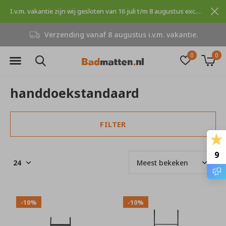
I.v.m. vakantie zijn wij gesloten van 16 juli t/m 8 augustus excuses voor dit ongemak.
Verzending vanaf 8 augustus i.v.m. vakantie.
0
0
handdoekstandaard
FILTER
9
-10%
-10%