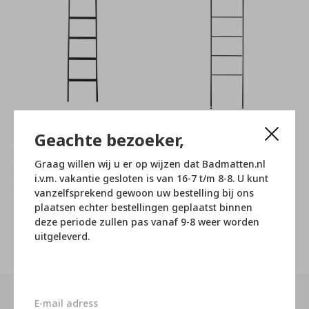
Geachte bezoeker,
Aquanova
Aquanova
Mink Handdoek ladder
Icon Handdoek ladder
Graag willen wij u er op wijzen dat Badmatten.nl
Zwart
Zwart
i.v.m. vakantie gesloten is van 16-7 t/m 8-8. U kunt
vanzelfsprekend gewoon uw bestelling bij ons
€251,95
€116,95
€279,95
€129,95
plaatsen echter bestellingen geplaatst binnen
deze periode zullen pas vanaf 9-8 weer worden
Seen 2 of the 2 products
uitgeleverd.