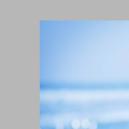
A
L
€