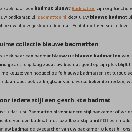
p zoek naar een
badmat blauw
?
Badmatten
zijn erg function
n uw badkamer. Bij
Badmatten.nl
kiest u uw
blauwe badmat
ui
nline uw blauw gekleurde badmat. En dat met een snelle leveri
uime collectie blauwe badmatten
p zoek naar een badmat blauw? De
blauwe badmatten
van B
andige anti-slip laag zodat uw badmat goed op zijn plek blijft l
uime keuze; van hoogpolige felblauwe badmatten tot turquoi
ijn daarnaast ook verkrijgbaar van diverse bekende merken, 
oor iedere stijl een geschikte badmat
ist u dat u bij Badmatten.nl voor iedere stijl badkamer of wc 
acht u van een badmat met luxe Ibiza-stijl print? Of een mod
an uw badmat dé eyecatcher van uw badkamer. U kiest bij ons