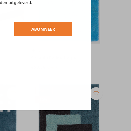
den uitgeleverd.
ABONNEER
Floris
Orlando Badmat Aqua
€50,76
€56,40
SALE
-10%