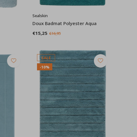
Sealskin
Doux Badmat Polyester Aqua
€15,25
€16,95
SALE
-10%