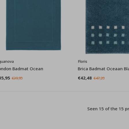
quanova
Floris
ondon Badmat Ocean
Brica Badmat Oceaan B
35,95
€42,48
€39,95
€47,20
Seen 15 of the 15 p