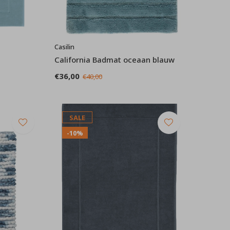
Casilin
California Badmat oceaan blauw
€36,00
€40,00
SALE
-10%