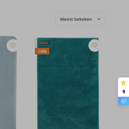
SALE
-10%
9