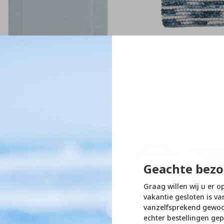
quanova
Sealskin
ondon Badmat Ice
Vintage Badmat Blauw
35,95
€30,55
€39,95
€33,95
SALE
SALE
-10%
-40%
Geachte bezo
Graag willen wij u er o
vakantie gesloten is va
vanzelfsprekend gewoon
echter bestellingen gep