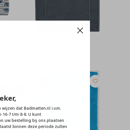
Aquanova
London Badmat Steel
€35,95
€39,95
SALE
-10%
eker,
p wijzen dat Badmatten.nl i.v.m.
n 16-7 t/m 8-8. U kunt
 uw bestelling bij ons plaatsen
laatst binnen deze periode zullen