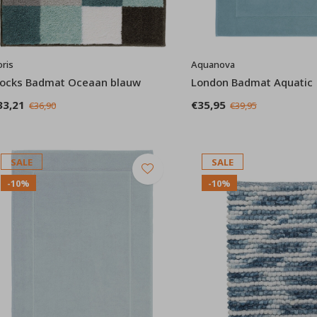
oris
Aquanova
locks Badmat Oceaan blauw
London Badmat Aquatic
33,21
€35,95
€36,90
€39,95
SALE
SALE
-10%
-10%