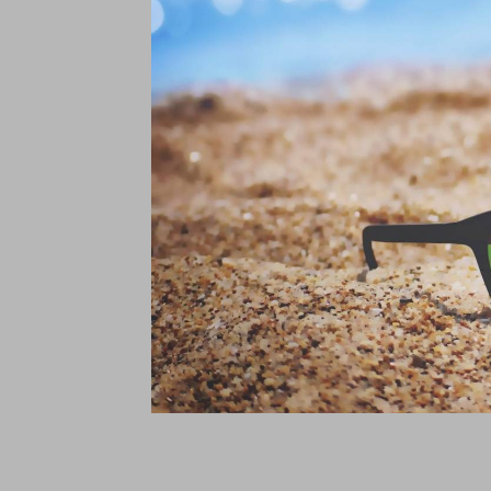
Fl
O
€