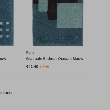
Floris
lauw
Graduale Badmat Oceaan Blauw
€42,48
€47,20
roducts