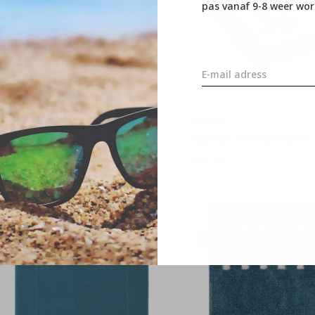
pas vanaf 9-8 weer wor
oris
Sealskin
rlando Badmat Oceaan Blauw
Marina toiletmat blauw
50,76
€10,77
€56,40
€17,95
SALE
SALE
-10%
-10%