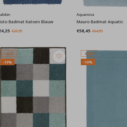
alskin
Aquanova
isto Badmat Katoen Blauw
Mauro Badmat Aquatic
24,25
€58,45
€26,95
€64,95
SALE
SALE
-10%
-10%