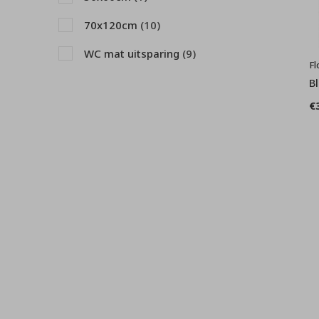
70x120cm
(10)
WC mat uitsparing
(9)
Fl
80x160cm
(1)
B
€
50x80cm
(2)
65x115cm
(1)