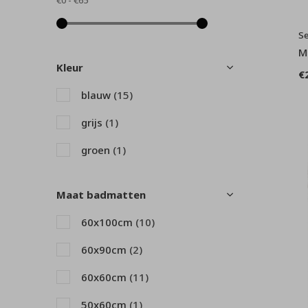
€0
-
€65
Se
M
Kleur
€
blauw
(15)
grijs
(1)
groen
(1)
Maat badmatten
60x100cm
(10)
60x90cm
(2)
60x60cm
(11)
50x60cm
(1)