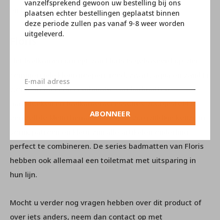
vanzelfsprekend gewoon uw bestelling bij ons
en bijgevolg zeer hygiënisch is.
plaatsen echter bestellingen geplaatst binnen
deze periode zullen pas vanaf 9-8 weer worden
uitgeleverd.
Floris
Het badkamerconcept van Floris is gebaseerd op vier
commerciële kleurgroepen: rood, zwart, aqua en zand.Er
wordt steeds een combinatie van badmatten,
handdoeken en badkameraccessoires voorgesteld in
ABONNEER
één zelfde kleurthema. Dankzij de zorgvuldige keuze in
vorm, patroon en kleur zijn alle artikelen onderling
perfect te combineren. De series badmatten van Floris
hebben ook allemaal een toiletmat met uitsparing in
hun lijn.
Mocht u verder nog vragen hebben over dit product of
over iets anders, neem dan contact op met