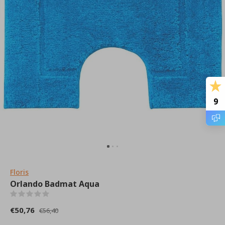
9
Floris
Orlando Badmat Aqua
(0)
€50,76
€56,40