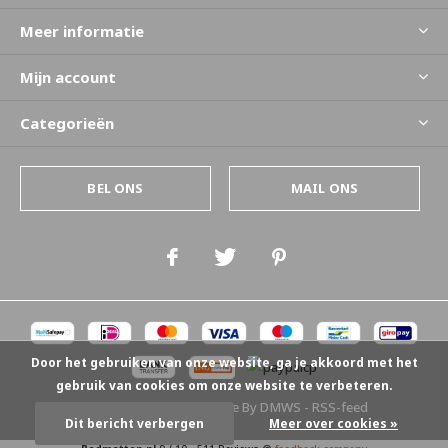
Meer informatie
Mijn account
Categorieën
BEL ONS
MAIL ONS
Door het gebruiken van onze website, ga je akkoord met het
gebruik van cookies om onze website te verbeteren.
© Copyright
2026
- Theme By
DMWS
-
RSS-feed
Dit bericht verbergen
Meer over cookies »