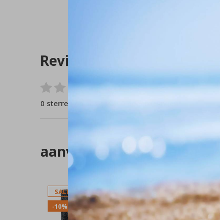
Reviews
0
/ 5
0 sterren op basis van 0 beoordelingen
aanverwante artikelen
SALE
-10%