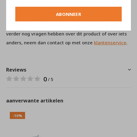
op gebruikersgemak. Met de prachtige duurzame
ABONNEER
producten van Aquanova geeft u uw badkamer in een
handomdraai een rustgevende en mooie sfeer! Mocht u
verder nog vragen hebben over dit product of over iets
anders, neem dan contact op met onze
klantenservice
.
Reviews
0
/ 5
aanverwante artikelen
-10%