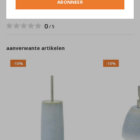
ABONNEER
Reviews
0
/ 5
aanverwante artikelen
-10%
-10%