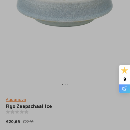
9
Aquanova
Figo Zeepschaal Ice
(0)
€20,65
€22,95