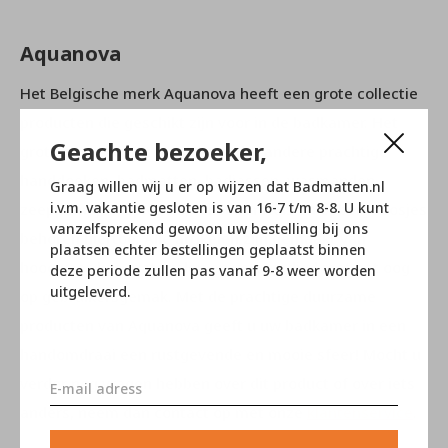
Aquanova
Het Belgische merk Aquanova heeft een grote collectie
producten die geschikt zijn voor in de badkamer. Het
Geachte bezoeker,
grote assortiment omslaat onder andere prachtige
handdoeken, badmatten, badjassen, wasmanden,
Graag willen wij u er op wijzen dat Badmatten.nl
i.v.m. vakantie gesloten is van 16-7 t/m 8-8. U kunt
zeeppompjes, spiegels, toilet borstels en opbergdoosjes
vanzelfsprekend gewoon uw bestelling bij ons
behoren hiertoe. Alle artikelen zijn gemaakt van
plaatsen echter bestellingen geplaatst binnen
hoogwaardige materialen en vervaardigd met het oog
deze periode zullen pas vanaf 9-8 weer worden
uitgeleverd.
op gebruikersgemak. Met de prachtige duurzame
producten van Aquanova geeft u uw badkamer in een
handomdraai een rustgevende en mooie sfeer! Mocht u
verder nog vragen hebben over dit product of over iets
anders, neem dan contact op met onze
klantenservice
.