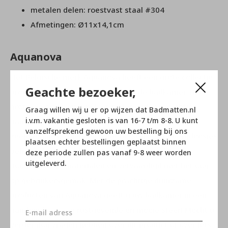
metalen delen: roestvast staal #304
Afmetingen: Ø11x14,1cm
Aquanova
Het Belgische merk Aquanova heeft een grote collectie
Geachte bezoeker,
producten die geschikt zijn voor in de badkamer. Het
grote assortiment omslaat onder andere prachtige
Graag willen wij u er op wijzen dat Badmatten.nl
i.v.m. vakantie gesloten is van 16-7 t/m 8-8. U kunt
handdoeken, badmatten, badjassen, wasmanden,
vanzelfsprekend gewoon uw bestelling bij ons
zeeppompjes, spiegels, toilet borstels en opbergdoosjes
plaatsen echter bestellingen geplaatst binnen
behoren hiertoe. Alle artikelen zijn gemaakt van
deze periode zullen pas vanaf 9-8 weer worden
uitgeleverd.
hoogwaardige materialen en vervaardigd met het oog
op gebruikersgemak. Met de prachtige duurzame
producten van Aquanova geeft u uw badkamer in een
handomdraai een rustgevende en mooie sfeer! Mocht u
verder nog vragen hebben over dit product of over iets