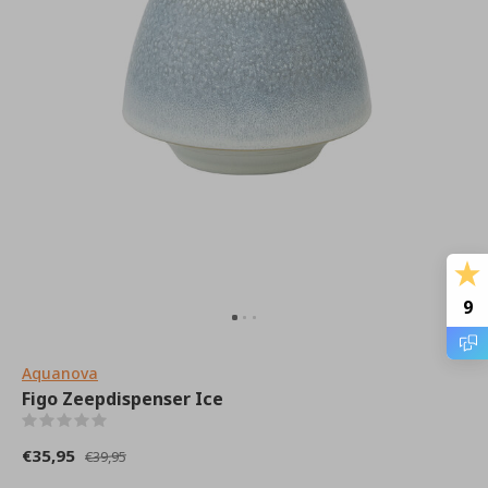
9
Aquanova
Figo Zeepdispenser Ice
(0)
€35,95
€39,95