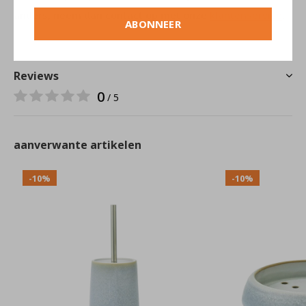
anders, neem dan contact op met onze
klantenservice
.
ABONNEER
Reviews
0
/ 5
aanverwante artikelen
-10%
-10%