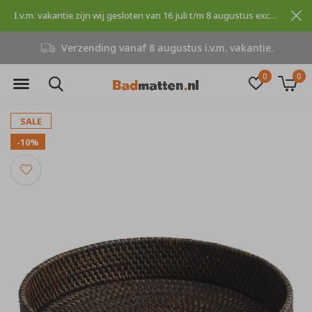
I.v.m. vakantie zijn wij gesloten van 16 juli t/m 8 augustus excuses voor dit ongemak.
Verzending vanaf 8 augustus i.v.m. vakantie.
0
0
SALE
-10%