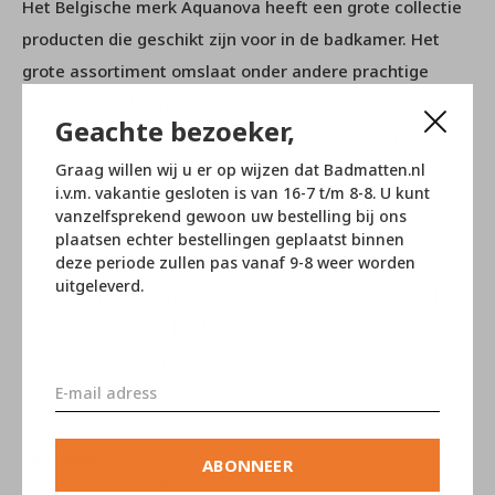
Het Belgische merk Aquanova heeft een grote collectie
producten die geschikt zijn voor in de badkamer. Het
grote assortiment omslaat onder andere prachtige
handdoeken, badmatten, badjassen, wasmanden,
Geachte bezoeker,
zeeppompjes, spiegels, toilet borstels en opbergdoosjes
behoren hiertoe. Alle artikelen zijn gemaakt van
Graag willen wij u er op wijzen dat Badmatten.nl
i.v.m. vakantie gesloten is van 16-7 t/m 8-8. U kunt
hoogwaardige materialen en vervaardigd met het oog
vanzelfsprekend gewoon uw bestelling bij ons
op gebruikersgemak. Met de prachtige duurzame
plaatsen echter bestellingen geplaatst binnen
deze periode zullen pas vanaf 9-8 weer worden
producten van Aquanova geeft u uw badkamer in een
uitgeleverd.
handomdraai een rustgevende en mooie sfeer! Mocht u
verder nog vragen hebben over dit product of over iets
anders, neem dan contact op met onze
klantenservice
.
Reviews
ABONNEER
0
/ 5