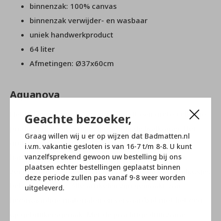
binnenzak: 100% canvas
binnenzak verwijder- en wasbaar
uniek handwerkproduct
64 liter
Afmetingen: Ø37x60cm
Aquanova
Het Belgische merk Aquanova heeft een grote collectie
Geachte bezoeker,
producten die geschikt zijn voor in de badkamer. Het
Graag willen wij u er op wijzen dat Badmatten.nl
grote assortiment omslaat onder andere prachtige
i.v.m. vakantie gesloten is van 16-7 t/m 8-8. U kunt
handdoeken, badmatten, badjassen, wasmanden,
vanzelfsprekend gewoon uw bestelling bij ons
plaatsen echter bestellingen geplaatst binnen
zeeppompjes, spiegels, toilet borstels en opbergdoosjes
deze periode zullen pas vanaf 9-8 weer worden
behoren hiertoe. Alle artikelen zijn gemaakt van
uitgeleverd.
hoogwaardige materialen en vervaardigd met het oog
op gebruikersgemak. Met de prachtige duurzame