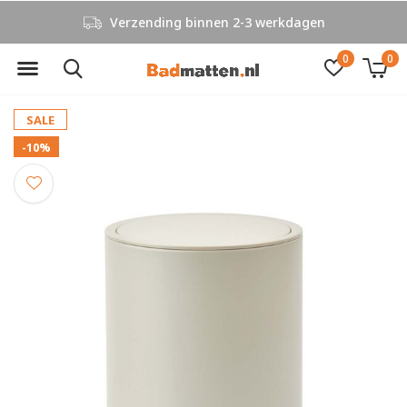
Niet goed, geld terug
0
0
SALE
-10%