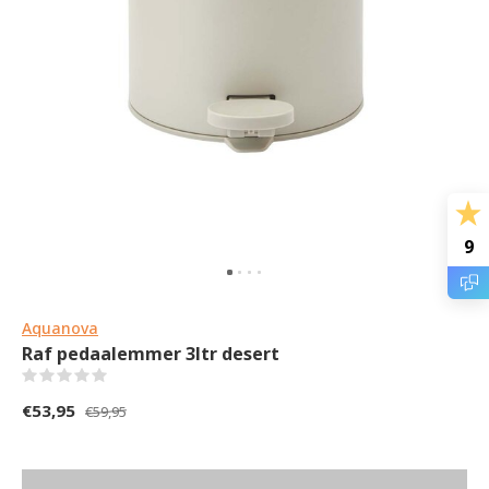
9
Aquanova
Raf pedaalemmer 3ltr desert
(0)
€53,95
€59,95