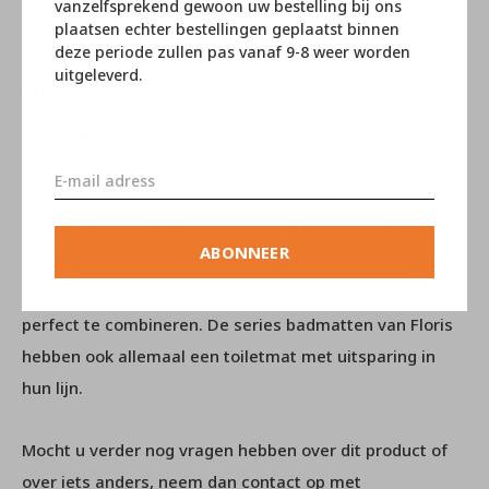
vanzelfsprekend gewoon uw bestelling bij ons
bijgevolg zeer hygiënisch is.
plaatsen echter bestellingen geplaatst binnen
deze periode zullen pas vanaf 9-8 weer worden
uitgeleverd.
Floris
Het badkamerconcept van Floris is gebaseerd op vier
commerciële kleurgroepen: rood, zwart, aqua en zand.Er
wordt steeds een combinatie van badmatten,
handdoeken en badkameraccessoires voorgesteld in
ABONNEER
één zelfde kleurthema. Dankzij de zorgvuldige keuze in
vorm, patroon en kleur zijn alle artikelen onderling
perfect te combineren. De series badmatten van Floris
hebben ook allemaal een toiletmat met uitsparing in
hun lijn.
Mocht u verder nog vragen hebben over dit product of
over iets anders, neem dan contact op met