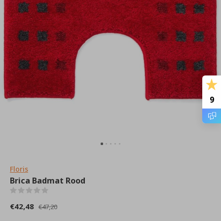
9
Floris
Brica Badmat Rood
(0)
€42,48
€47,20