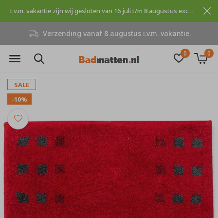
I.v.m. vakantie zijn wij gesloten van 16 juli t/m 8 augustus excuses voor dit ongemak.
tus i.v.m. vakantie.
Niet goed, gel
0
0
SALE
-10%