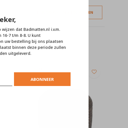
JE BEOORDELING TOEVOEGEN
eker,
p wijzen dat Badmatten.nl i.v.m.
n 16-7 t/m 8-8. U kunt
 uw bestelling bij ons plaatsen
laatst binnen deze periode zullen
den uitgeleverd.
SALE
-10%
ABONNEER