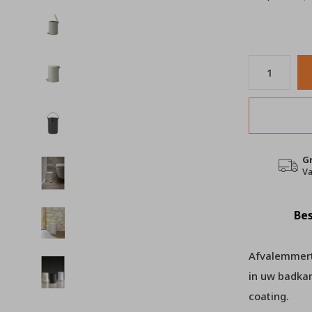
G
Va
Bes
Afvalemmertj
in uw badka
coating.