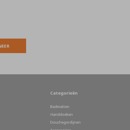
NEER
Categorieën
Badmatten
Handdoeken
Douchegordijnen
Accessoires