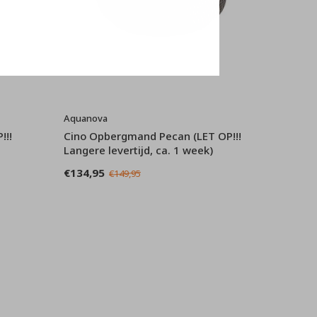
Aquanova
!!!
Cino Opbergmand Pecan (LET OP!!!
Langere levertijd, ca. 1 week)
€134,95
€149,95