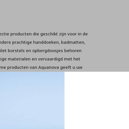
tie producten die geschikt zijn voor in de
andere prachtige handdoeken, badmatten,
ilet borstels en opbergdoosjes behoren
dige materialen en vervaardigd met het
ame producten van Aquanova geeft u uw
 mooie sfeer! Mocht u verder nog vragen
m dan contact op met onze
klantenservice
.