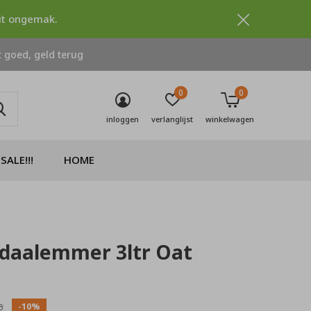
dit ongemak.
 goed, geld terug
0
0
inloggen
verlanglijst
winkelwagen
SALE!!!
HOME
edaalemmer 3ltr Oat
0)
-10%
5