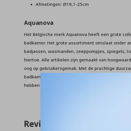
Afmetingen: Ø19,1-25cm
Aquanova
Het Belgische merk Aquanova heeft een grote collec
badkamer. Het grote assortiment omslaat onder 
badjassen, wasmanden, zeeppompjes, spiegels, to
hiertoe. Alle artikelen zijn gemaakt van hoogwaar
oog op gebruikersgemak. Met de prachtige duurz
badkamer in een handomdraai een rustgevende en
hebben over dit product of over iets anders, nee
Reviews