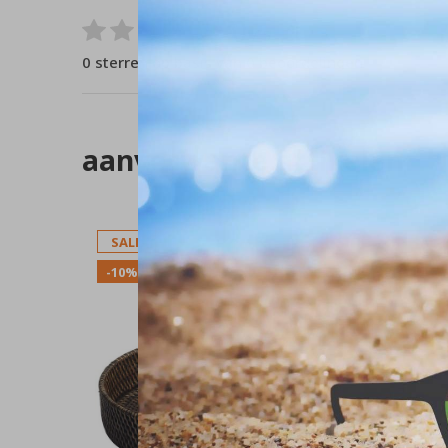
0
/ 5
0 sterren op basis van 0 beoordelingen
aanverwante artikelen
SALE
SALE
-10%
-10%