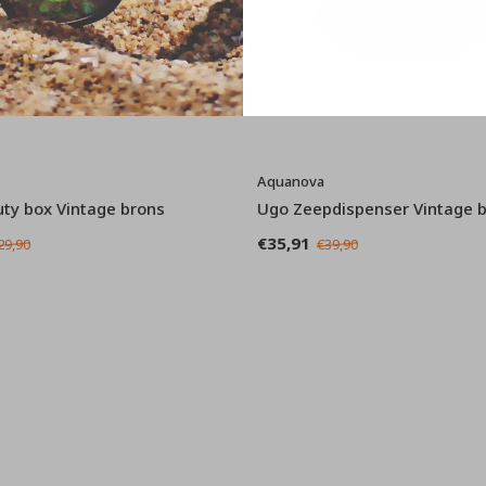
Aquanova
ty box Vintage brons
Ugo Zeepdispenser Vintage 
€35,91
29,90
€39,90