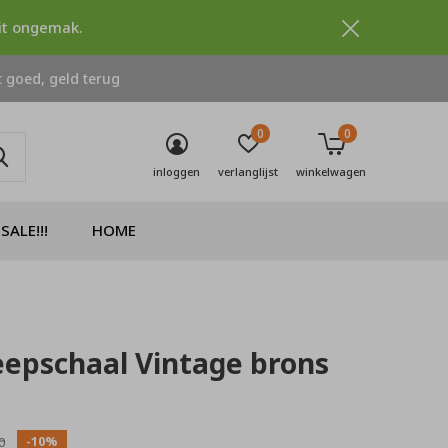
dit ongemak.
 goed, geld terug
0
0
inloggen
verlanglijst
winkelwagen
SALE!!!
HOME
epschaal Vintage brons
0)
-10%
0