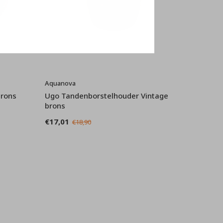
Aquanova
brons
Ugo Tandenborstelhouder Vintage
brons
€17,01
€18,90