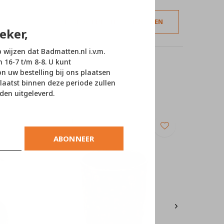
JE BEOORDELING TOEVOEGEN
eker,
p wijzen dat Badmatten.nl i.v.m.
n 16-7 t/m 8-8. U kunt
 uw bestelling bij ons plaatsen
laatst binnen deze periode zullen
den uitgeleverd.
SALE
-10%
ABONNEER