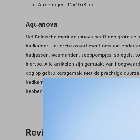
Afmetingen: 12x10x3cm
Aquanova
Het Belgische merk Aquanova heeft een grote collec
badkamer. Het grote assortiment omslaat onder 
badjassen, wasmanden, zeeppompjes, spiegels, to
hiertoe. Alle artikelen zijn gemaakt van hoogwaar
oog op gebruikersgemak. Met de prachtige duurz
badkamer in een handomdraai een rustgevende en
hebben over dit product of over iets anders, nee
Reviews