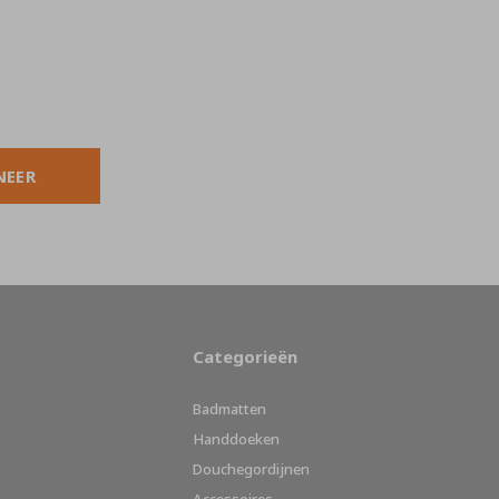
NEER
Categorieën
Badmatten
Handdoeken
Douchegordijnen
Accessoires