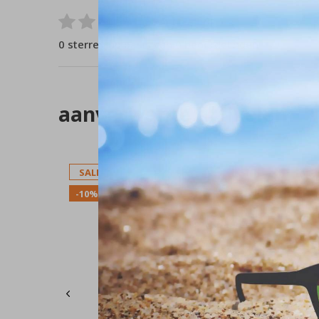
0
/ 5
0 sterren op basis van 0 beoordelingen
aanverwante artikelen
SALE
SALE
-10%
-10%