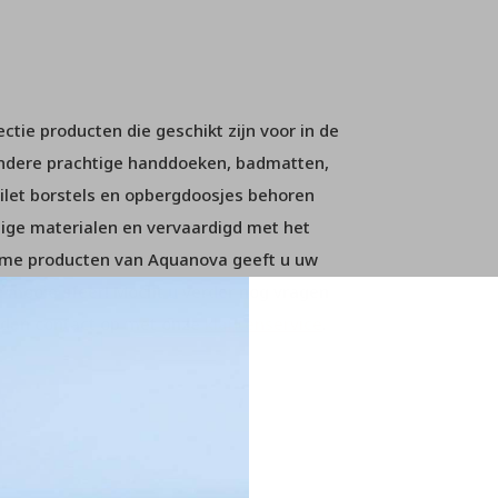
tie producten die geschikt zijn voor in de
andere prachtige handdoeken, badmatten,
ilet borstels en opbergdoosjes behoren
dige materialen en vervaardigd met het
ame producten van Aquanova geeft u uw
 mooie sfeer! Mocht u verder nog vragen
m dan contact op met onze
klantenservice
.