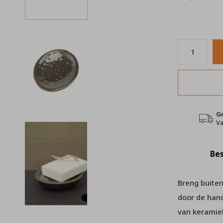
G
Va
Bes
Breng buiten
door de han
van keramiek