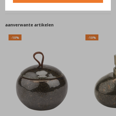
0
/ 5
aanverwante artikelen
-10%
-10%