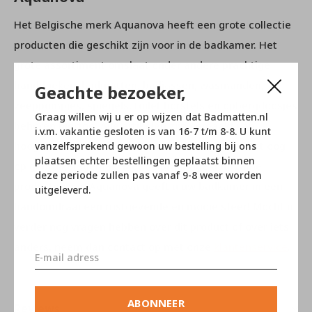
Het Belgische merk Aquanova heeft een grote collectie
producten die geschikt zijn voor in de badkamer. Het
grote assortiment omslaat onder andere prachtige
handdoeken, badmatten, badjassen, wasmanden,
Geachte bezoeker,
zeeppompjes, spiegels, toilet borstels en opbergdoosjes
Graag willen wij u er op wijzen dat Badmatten.nl
behoren hiertoe. Alle artikelen zijn gemaakt van
i.v.m. vakantie gesloten is van 16-7 t/m 8-8. U kunt
hoogwaardige materialen en vervaardigd met het oog
vanzelfsprekend gewoon uw bestelling bij ons
plaatsen echter bestellingen geplaatst binnen
op gebruikersgemak. Met de prachtige duurzame
deze periode zullen pas vanaf 9-8 weer worden
producten van Aquanova geeft u uw badkamer in een
uitgeleverd.
handomdraai een rustgevende en mooie sfeer! Mocht u
verder nog vragen hebben over dit product of over iets
anders, neem dan contact op met onze
klantenservice
.
ABONNEER
Reviews