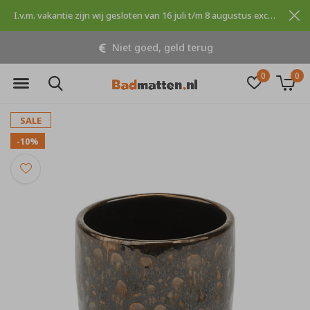
I.v.m. vakantie zijn wij gesloten van 16 juli t/m 8 augustus excuses voor dit ongemak.
Gratis verzending vanaf € 50,00 (Nederland)
0
0
SALE
-10%