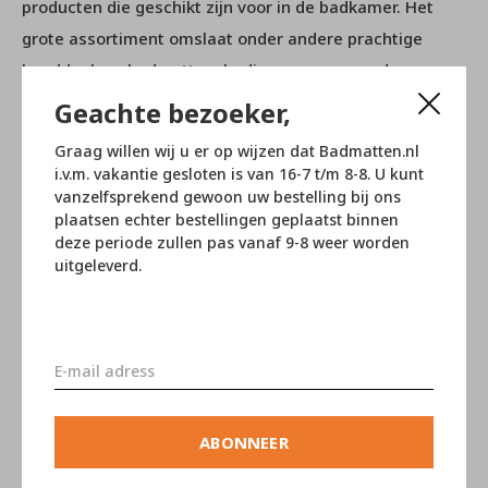
producten die geschikt zijn voor in de badkamer. Het
grote assortiment omslaat onder andere prachtige
handdoeken, badmatten, badjassen, wasmanden,
zeeppompjes, spiegels, toilet borstels en opbergdoosjes
Geachte bezoeker,
behoren hiertoe. Alle artikelen zijn gemaakt van
Graag willen wij u er op wijzen dat Badmatten.nl
hoogwaardige materialen en vervaardigd met het oog
i.v.m. vakantie gesloten is van 16-7 t/m 8-8. U kunt
op gebruikersgemak. Met de prachtige duurzame
vanzelfsprekend gewoon uw bestelling bij ons
plaatsen echter bestellingen geplaatst binnen
producten van Aquanova geeft u uw badkamer in een
deze periode zullen pas vanaf 9-8 weer worden
handomdraai een rustgevende en mooie sfeer! Mocht u
uitgeleverd.
verder nog vragen hebben over dit product of over iets
anders, neem dan contact op met onze
klantenservice
.
Reviews
ABONNEER
0
/ 5