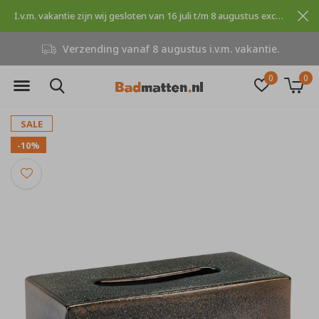
I.v.m. vakantie zijn wij gesloten van 16 juli t/m 8 augustus excuses voor dit ongemak.
kantie.
Niet goed, geld terug
0
0
SALE
-10%