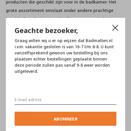
producten die geschikt zijn voor in de badkamer. Het
grote assortiment omslaat onder andere prachtige
handdoeken, badmatten, badjassen, wasmanden,
zeeppompjes, spiegels, toilet borstels en opbergdoosjes
Geachte bezoeker,
behoren hiertoe. Alle artikelen zijn gemaakt van
Graag willen wij u er op wijzen dat Badmatten.nl
hoogwaardige materialen en vervaardigd met het oog
i.v.m. vakantie gesloten is van 16-7 t/m 8-8. U kunt
op gebruikersgemak. Met de prachtige duurzame
vanzelfsprekend gewoon uw bestelling bij ons
plaatsen echter bestellingen geplaatst binnen
producten van Aquanova geeft u uw badkamer in een
deze periode zullen pas vanaf 9-8 weer worden
handomdraai een rustgevende en mooie sfeer! Mocht u
uitgeleverd.
verder nog vragen hebben over dit product of over iets
anders, neem dan contact op met onze
klantenservice
.
Reviews
ABONNEER
0
/ 5