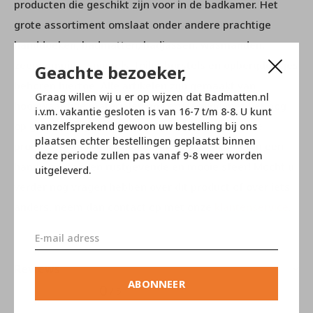
producten die geschikt zijn voor in de badkamer. Het
grote assortiment omslaat onder andere prachtige
handdoeken, badmatten, badjassen, wasmanden,
zeeppompjes, spiegels, toilet borstels en opbergdoosjes
Geachte bezoeker,
behoren hiertoe. Alle artikelen zijn gemaakt van
Graag willen wij u er op wijzen dat Badmatten.nl
hoogwaardige materialen en vervaardigd met het oog
i.v.m. vakantie gesloten is van 16-7 t/m 8-8. U kunt
op gebruikersgemak. Met de prachtige duurzame
vanzelfsprekend gewoon uw bestelling bij ons
plaatsen echter bestellingen geplaatst binnen
producten van Aquanova geeft u uw badkamer in een
deze periode zullen pas vanaf 9-8 weer worden
handomdraai een rustgevende en mooie sfeer! Mocht u
uitgeleverd.
verder nog vragen hebben over dit product of over iets
anders, neem dan contact op met onze
klantenservice
.
Reviews
ABONNEER
0
/ 5