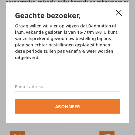
zeeppompjes, spiegels, toilet borstels en opbergdoosjes
behoren hiertoe. Alle artikelen zijn gemaakt van
Geachte bezoeker,
hoogwaardige materialen en vervaardigd met het oog
Graag willen wij u er op wijzen dat Badmatten.nl
op gebruikersgemak. Met de prachtige duurzame
i.v.m. vakantie gesloten is van 16-7 t/m 8-8. U kunt
producten van Aquanova geeft u uw badkamer in een
vanzelfsprekend gewoon uw bestelling bij ons
plaatsen echter bestellingen geplaatst binnen
handomdraai een rustgevende en mooie sfeer! Mocht u
deze periode zullen pas vanaf 9-8 weer worden
verder nog vragen hebben over dit product of over iets
uitgeleverd.
anders, neem dan contact op met onze
klantenservice
.
Reviews
0
/ 5
ABONNEER
aanverwante artikelen
-10%
-10%