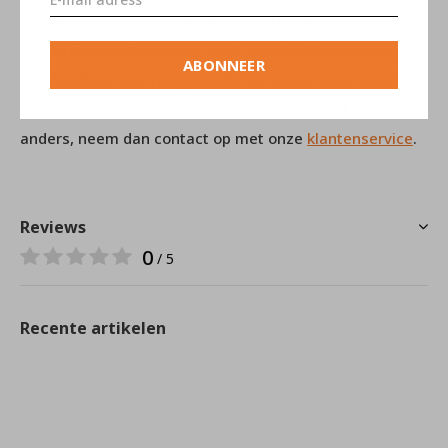
op gebruikersgemak. Met de prachtige duurzame
producten van Aquanova geeft u uw badkamer in een
ABONNEER
handomdraai een rustgevende en mooie sfeer! Mocht u
verder nog vragen hebben over dit product of over iets
anders, neem dan contact op met onze
klantenservice
.
Reviews
0
/ 5
Recente artikelen