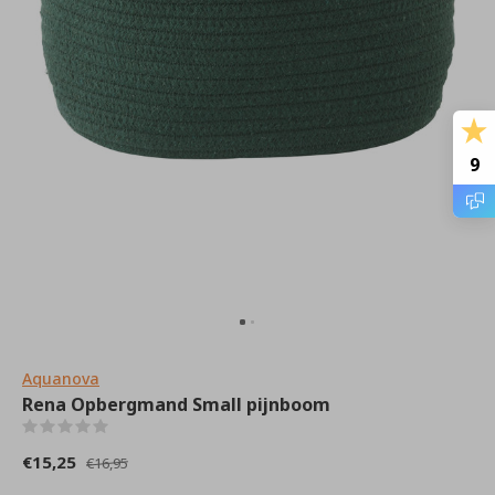
9
Aquanova
Rena Opbergmand Small pijnboom
(0)
€15,25
€16,95