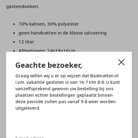
gastendoeken.
70% katoen, 30% polyester
geen handvatten in de kleine uitvoering
12 liter
Afmetingen: 24x18x16cm
Geachte bezoeker,
Aquanova
Graag willen wij u er op wijzen dat Badmatten.nl
Het Belgische merk Aquanova heeft een grote collectie
i.v.m. vakantie gesloten is van 16-7 t/m 8-8. U kunt
vanzelfsprekend gewoon uw bestelling bij ons
producten die geschikt zijn voor in de badkamer. Het
plaatsen echter bestellingen geplaatst binnen
grote assortiment omslaat onder andere prachtige
deze periode zullen pas vanaf 9-8 weer worden
uitgeleverd.
handdoeken, badmatten, badjassen, wasmanden,
zeeppompjes, spiegels, toilet borstels en opbergdoosjes
behoren hiertoe. Alle artikelen zijn gemaakt van
hoogwaardige materialen en vervaardigd met het oog