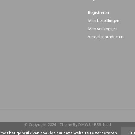
Registreren
Mijn bestellingen
Mijn verlanglijst
Vergelijk producten
© Copyright
2026
- Theme By
DMWS
-
RSS-feed
 met het gebruik van cookies om onze website te verbeteren.
Di