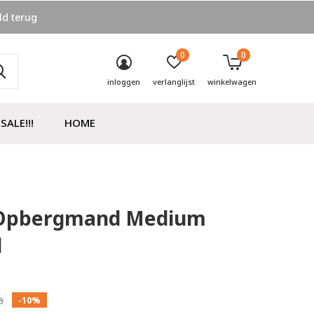
ld terug
0
0
inloggen
verlanglijst
winkelwagen
SALE!!!
HOME
Opbergmand Medium
l
0)
-10%
5