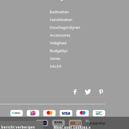
Badmatten
Handdoeken
Douchegordijnen
Accessoires
Veiligheid
Budgetlijn
Series
SALE!!!
t bericht verbergen
Meer over cookies »