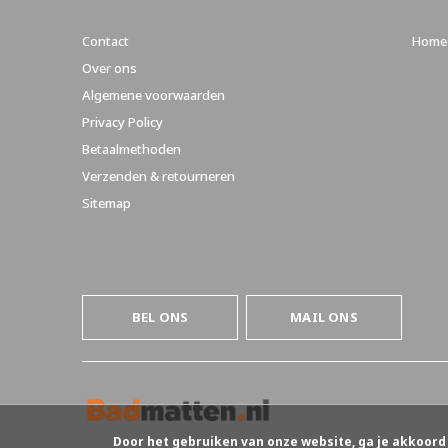
Contact
Home
Over ons
Algemene voorwaarden
Privacy Policy
Betaalmethoden
Verzenden & retourneren
Sitemap
BEL ONS
MAIL ONS
Door het gebruiken van onze website, ga je akkoord