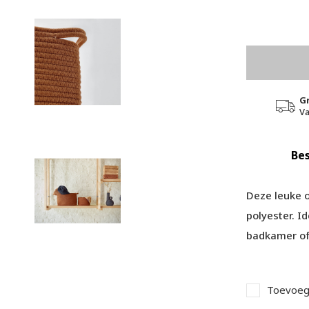
G
Va
Bes
Deze leuke 
polyester. I
badkamer of
Toevoege