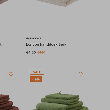
Aquanova
t
London handdoek Berk
€4,05
€4,50
SALE
-10%