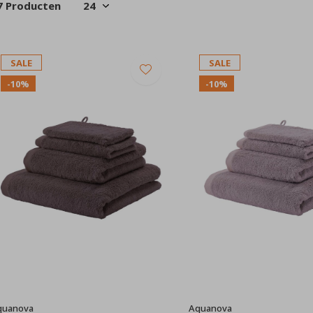
7 Producten
SALE
SALE
-10%
-10%
quanova
Aquanova