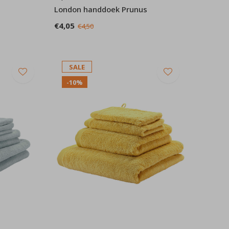
London handdoek Prunus
€4,05
€4,50
SALE
-10%