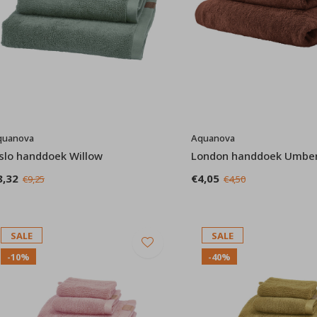
quanova
Aquanova
slo handdoek Willow
London handdoek Umbe
8,32
€4,05
€9,25
€4,50
SALE
SALE
-10%
-40%