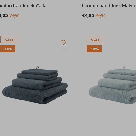
ondon handdoek Calla
London handdoek Malva
4,05
€4,05
€4,50
€4,50
SALE
SALE
-10%
-10%