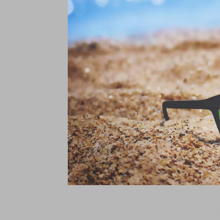
A
L
€