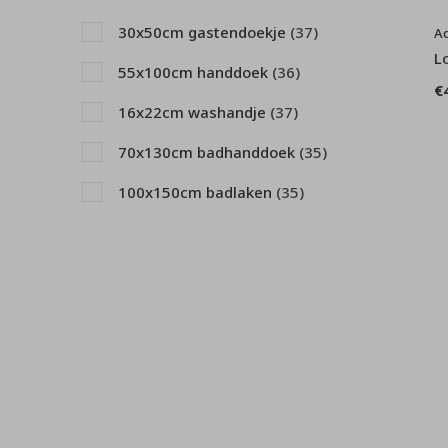
paars - lila
(1)
30x50cm gastendoekje
(37)
A
roze
(4)
L
55x100cm handdoek
(36)
wit
(1)
€
16x22cm washandje
(37)
zwart
(2)
70x130cm badhanddoek
(35)
100x150cm badlaken
(35)