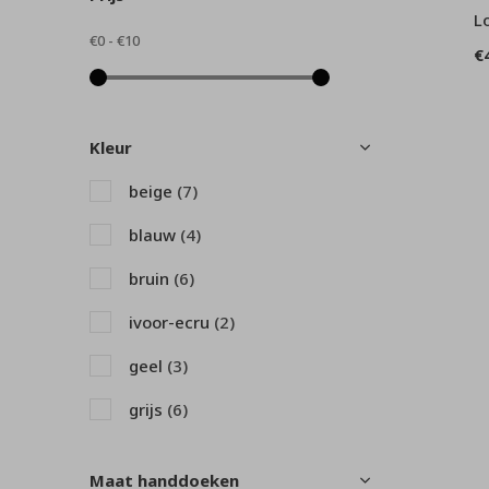
L
€0
-
€10
€
Kleur
beige
(7)
blauw
(4)
bruin
(6)
ivoor-ecru
(2)
geel
(3)
grijs
(6)
groen
(9)
Maat handdoeken