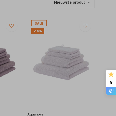
SALE
-10%
9
Aquanova