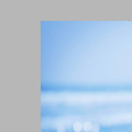
A
L
€