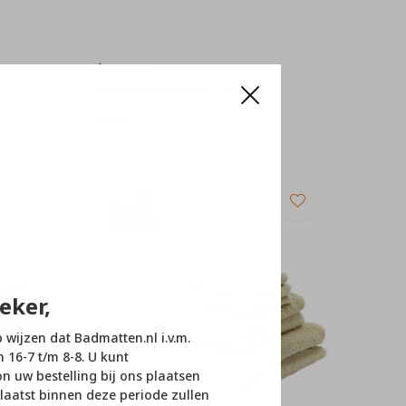
Aquanova
e
London handdoek Salt
€4,05
€4,50
SALE
-10%
eker,
p wijzen dat Badmatten.nl i.v.m.
n 16-7 t/m 8-8. U kunt
 uw bestelling bij ons plaatsen
laatst binnen deze periode zullen