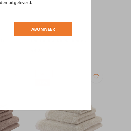
den uitgeleverd.
ABONNEER
Aquanova
th
London handdoek Hennep
€4,05
€4,50
SALE
-10%