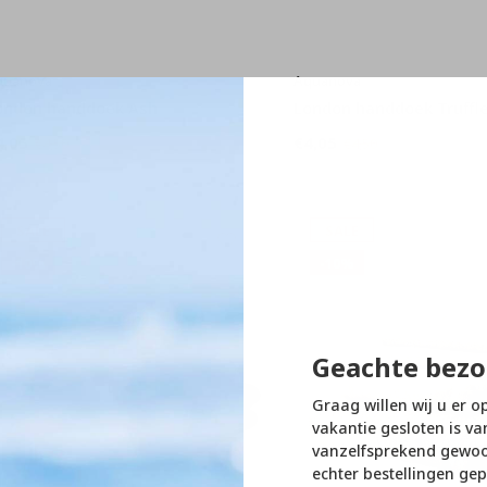
quanova
Aquanova
ondon handdoek Ash
London handdoek Truffl
4,05
€4,05
€4,50
€4,50
SALE
SALE
-10%
-10%
Geachte bezo
Graag willen wij u er o
vakantie gesloten is va
vanzelfsprekend gewoon
echter bestellingen gep