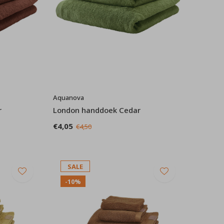
Aquanova
r
London handdoek Cedar
€4,05
€4,50
SALE
-10%