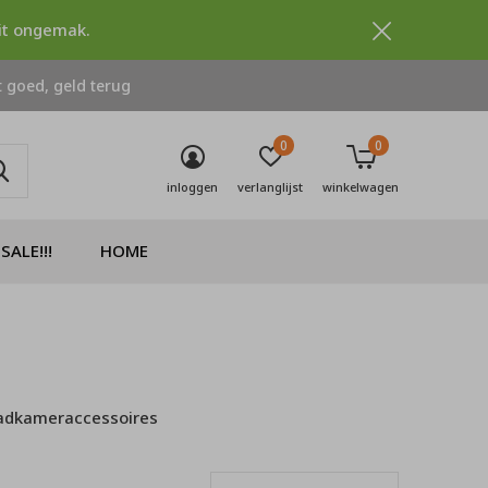
dit ongemak.
 goed, geld terug
0
0
inloggen
verlanglijst
winkelwagen
SALE!!!
HOME
adkameraccessoires