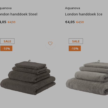
quanova
Aquanova
ondon handdoek Steel
London handdoek Ice
4,05
€4,05
€4,50
€4,50
SALE
SALE
-10%
-10%