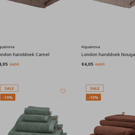
quanova
Aquanova
ondon handdoek Camel
London handdoek Nouga
4,05
€4,05
€4,50
€4,50
SALE
SALE
-10%
-10%