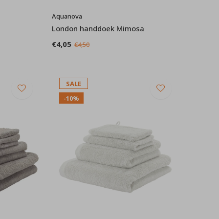
Aquanova
London handdoek Mimosa
€4,05
€4,50
SALE
-10%