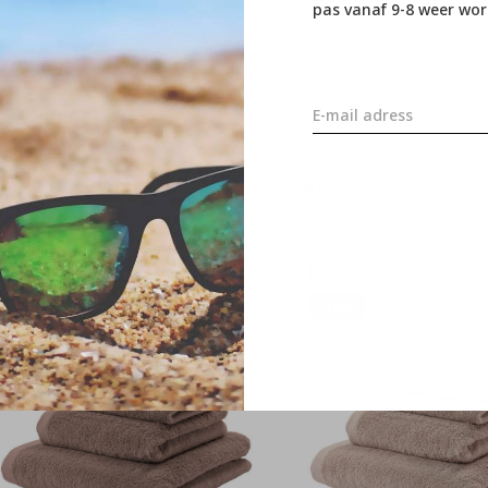
pas vanaf 9-8 weer wor
quanova
Aquanova
ondon handdoek Taiga
London handdoek Absyn
4,05
€4,05
€4,50
€4,50
SALE
SALE
-10%
-10%