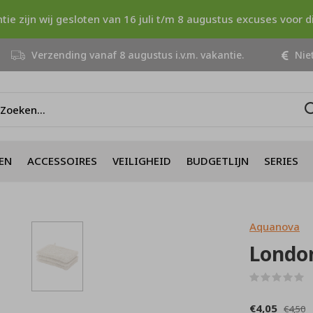
ntie zijn wij gesloten van 16 juli t/m 8 augustus excuses voor 
Verzending vanaf 8 augustus i.v.m. vakantie.
Niet
EN
ACCESSOIRES
VEILIGHEID
BUDGETLIJN
SERIES
Aquanova
Londo
(
€4,05
€4,50