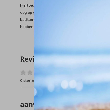
hiertoe. Alle artikelen zijn gemaakt van hoogwaar
oog op gebruikersgemak. Met de prachtige duurz
badkamer in een handomdraai een rustgevende en
hebben over dit product of over iets anders, nee
Reviews
0
/ 5
0 sterren op basis van 0 beoordelingen
aanverwante artikelen