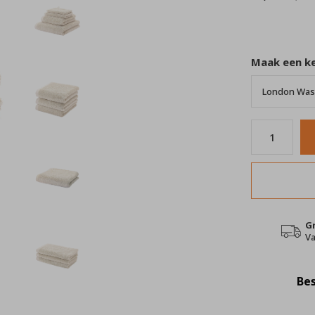
Maak een k
G
Va
Bes