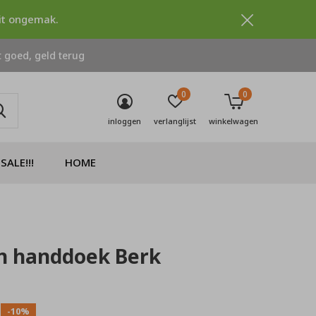
dit ongemak.
 goed, geld terug
0
0
inloggen
verlanglijst
winkelwagen
SALE!!!
HOME
n handdoek Berk
0)
-10%