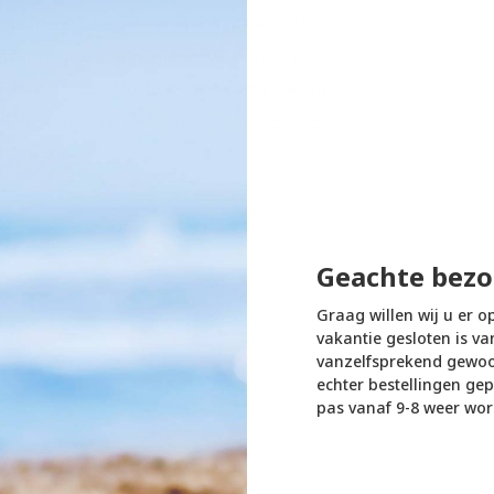
dige materialen en vervaardigd met het
ame producten van Aquanova geeft u uw
 mooie sfeer! Mocht u verder nog vragen
m dan contact op met onze
klantenservice
.
Geachte bezo
Graag willen wij u er o
vakantie gesloten is va
vanzelfsprekend gewoon
echter bestellingen gep
pas vanaf 9-8 weer wor