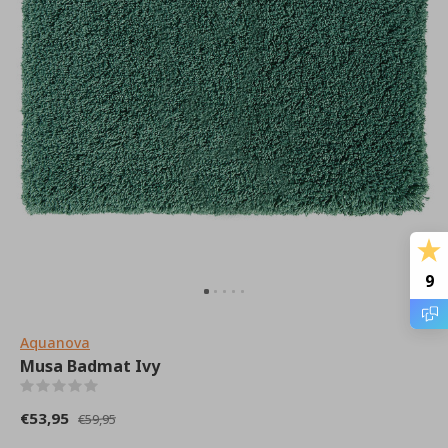
9
Aquanova
Musa Badmat Ivy
(0)
€53,95
€59,95