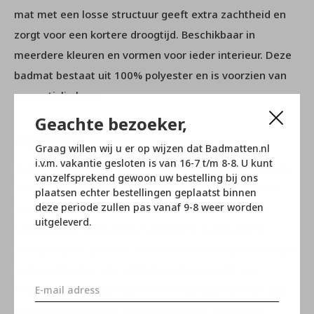
mat met een losse structuur geeft extra zachtheid en
zorgt voor een kortere droogtijd. Beschikbaar in
meerdere kleuren en vormen voor ieder interieur. Deze
badmat bestaat uit 100% polyester en is voorzien van
een antislip laag.
Geachte bezoeker,
Aquanova
Graag willen wij u er op wijzen dat Badmatten.nl
i.v.m. vakantie gesloten is van 16-7 t/m 8-8. U kunt
Het Belgische merk Aquanova heeft een grote collectie
vanzelfsprekend gewoon uw bestelling bij ons
producten die geschikt zijn voor in de badkamer. Het
plaatsen echter bestellingen geplaatst binnen
deze periode zullen pas vanaf 9-8 weer worden
grote assortiment omslaat onder andere prachtige
uitgeleverd.
handdoeken, badmatten, badjassen, wasmanden,
zeeppompjes, spiegels, toilet borstels en opbergdoosjes
behoren hiertoe. Alle artikelen zijn gemaakt van
hoogwaardige materialen en vervaardigd met het oog
op gebruikersgemak. Met de prachtige duurzame