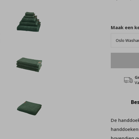
Maak een k
G
Va
Bes
De handdoek
handdoekense
bovendien g