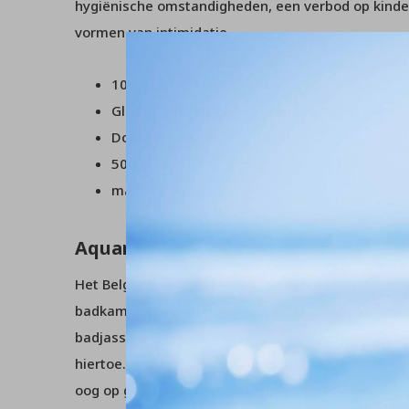
hygiënische omstandigheden, een verbod op kinder
vormen van intimidatie.
100% GOTS katoen
Global Organic Textile Standard gecertificee
Dobby geweven
500 gr/m2
machine wasbaar
Aquanova
Het Belgische merk Aquanova heeft een grote collec
badkamer. Het grote assortiment omslaat onder 
badjassen, wasmanden, zeeppompjes, spiegels, to
hiertoe. Alle artikelen zijn gemaakt van hoogwaar
oog op gebruikersgemak. Met de prachtige duurz