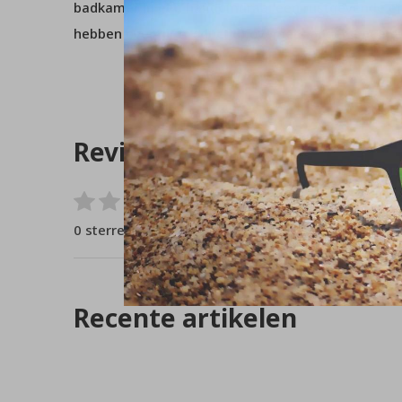
badkamer in een handomdraai een rustgevende en
hebben over dit product of over iets anders, nee
Reviews
0
/ 5
0 sterren op basis van 0 beoordelingen
Recente artikelen