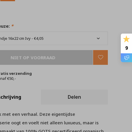
euze:
*
9
NIET OP VOORRAAD
ratis verzending
naf €50,-
chrijving
Delen
 met een verhaal. Deze eigentijdse
rie oogt en voelt niet alleen luxueus, maar is
emaakt van 100% GOTS gecertificeerd organisch