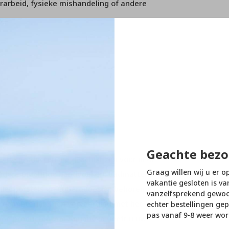
arbeid, fysieke mishandeling of andere
rd
Geachte bezo
tie producten die geschikt zijn voor in de
Graag willen wij u er o
andere prachtige handdoeken, badmatten,
vakantie gesloten is va
ilet borstels en opbergdoosjes behoren
vanzelfsprekend gewoon
dige materialen en vervaardigd met het
echter bestellingen gep
pas vanaf 9-8 weer wor
ame producten van Aquanova geeft u uw