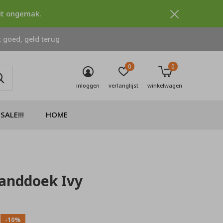
dit ongemak.
 goed, geld terug
0
0
inloggen
verlanglijst
winkelwagen
SALE!!!
HOME
anddoek Ivy
0)
-10%