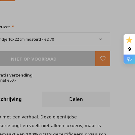
euze:
*
9
NIET OP VOORRAAD
ratis verzending
naf €50,-
chrijving
Delen
 met een verhaal. Deze eigentijdse
rie oogt en voelt niet alleen luxueus, maar is
emaakt van 100% GOTS gecertificeerd organisch