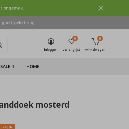
dit ongemak.
 goed, geld terug
0
0
inloggen
verlanglijst
winkelwagen
SALE!!!
HOME
handdoek mosterd
0)
-40%