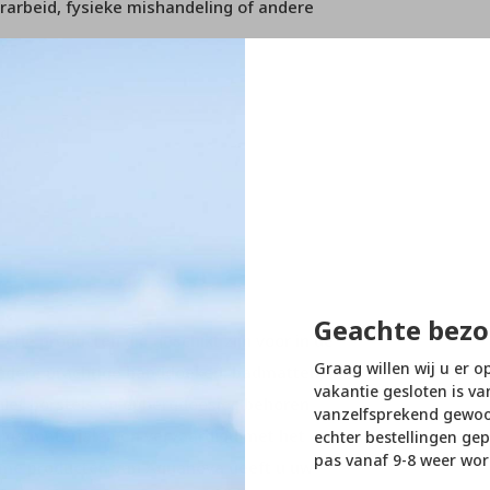
arbeid, fysieke mishandeling of andere
rd
Geachte bezo
tie producten die geschikt zijn voor in de
Graag willen wij u er o
andere prachtige handdoeken, badmatten,
vakantie gesloten is va
ilet borstels en opbergdoosjes behoren
vanzelfsprekend gewoon
dige materialen en vervaardigd met het
echter bestellingen gep
pas vanaf 9-8 weer wor
ame producten van Aquanova geeft u uw