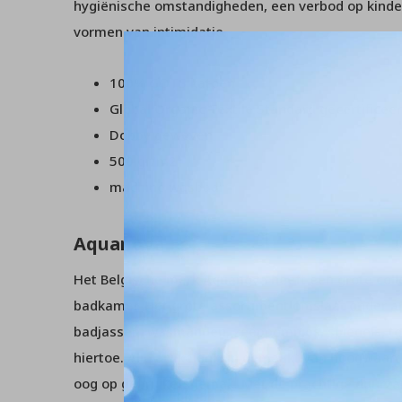
hygiënische omstandigheden, een verbod op kinder
vormen van intimidatie.
100% GOTS katoen
Global Organic Textile Standard gecertificee
Dobby geweven
500 gr/m2
machine wasbaar
Aquanova
Het Belgische merk Aquanova heeft een grote collec
badkamer. Het grote assortiment omslaat onder 
badjassen, wasmanden, zeeppompjes, spiegels, to
hiertoe. Alle artikelen zijn gemaakt van hoogwaar
oog op gebruikersgemak. Met de prachtige duurz