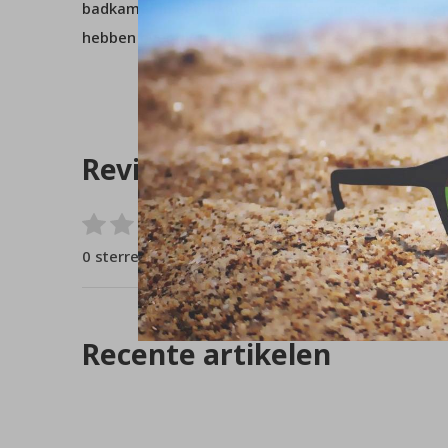
badkamer in een handomdraai een rustgevende en
hebben over dit product of over iets anders, nee
Reviews
0
/ 5
0 sterren op basis van 0 beoordelingen
Recente artikelen