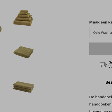
Maak een k
G
Va
Bes
De handdoek
handdoekense
bovendien g