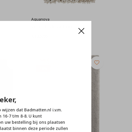
Aquanova
Rocca Badmat Linnen
€125,95
€139,95
SALE
-10%
eker,
p wijzen dat Badmatten.nl i.v.m.
n 16-7 t/m 8-8. U kunt
 uw bestelling bij ons plaatsen
laatst binnen deze periode zullen