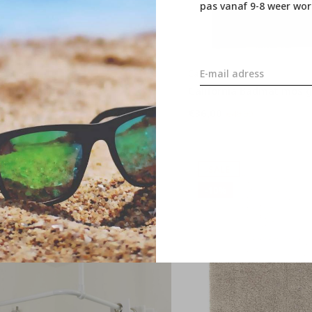
pas vanaf 9-8 weer wor
quanova
Casilin
ondon Badmat Berk
California Badmat mos 
35,95
€36,00
€39,95
€40,00
SALE
SALE
-10%
-10%