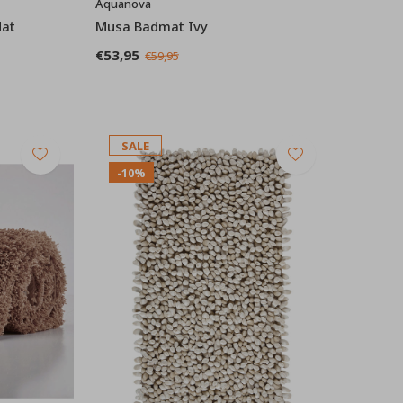
Aquanova
Mat
Musa Badmat Ivy
€53,95
€59,95
SALE
-10%