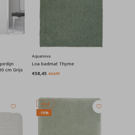
Aquanova
gordijn
Loa badmat Thyme
0 cm Grijs
€58,45
€64,95
SALE
-10%