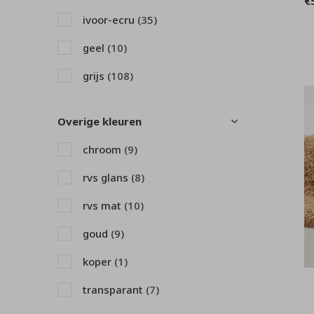
€
ivoor-ecru
(35)
geel
(10)
grijs
(108)
groen
(48)
Overige kleuren
hout
(14)
chroom
(9)
multi
(5)
rvs glans
(8)
paars - lila
(3)
rvs mat
(10)
rood
(7)
goud
(9)
roze
(18)
koper
(1)
taupe
(3)
transparant
(7)
wit
(39)