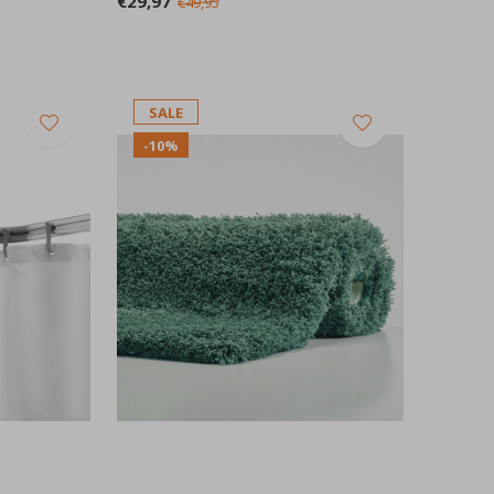
€29,97
€49,95
SALE
-10%