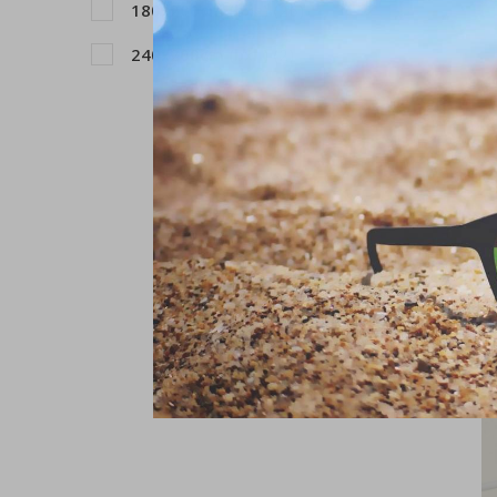
180x200cm (bxh)
(26)
240x200cm (bxh)
(2)
A
L
€