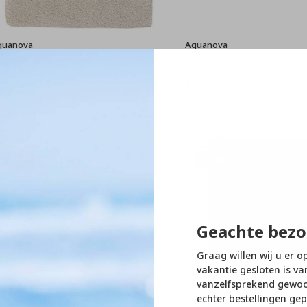
quanova
Aquanova
auro Badmat Zand
Musa Badmat Camel
58,45
€53,95
€64,95
€59,95
SALE
SALE
-10%
-10%
Geachte bezo
Graag willen wij u er o
vakantie gesloten is va
vanzelfsprekend gewoon
echter bestellingen gep