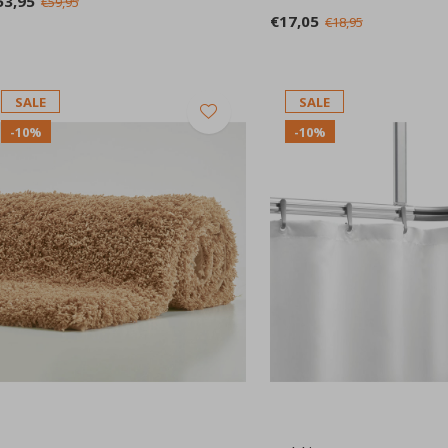
53,95
€59,95
€17,05
€18,95
SALE
SALE
-10%
-10%