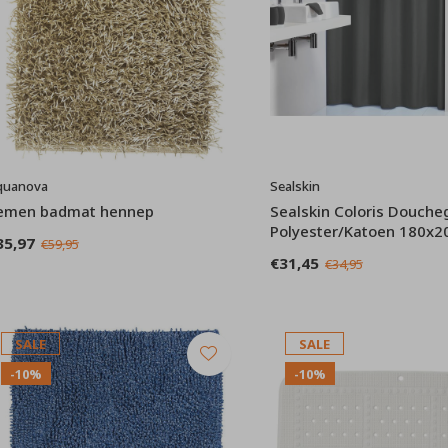
quanova
Sealskin
emen badmat hennep
Sealskin Coloris Douche
Polyester/Katoen 180x20
35,97
€59,95
€31,45
€34,95
SALE
SALE
-10%
-10%