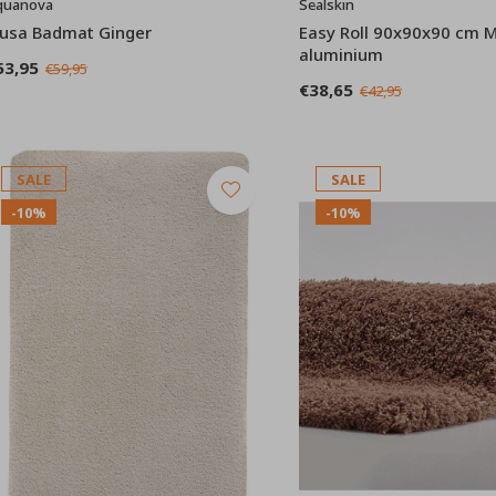
quanova
Sealskin
usa Badmat Ginger
Easy Roll 90x90x90 cm 
aluminium
53,95
€59,95
€38,65
€42,95
SALE
SALE
-10%
-10%