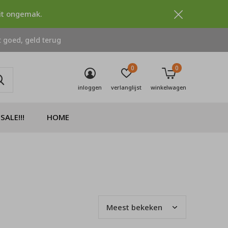
dit ongemak.
 goed, geld terug
0
0
inloggen
verlanglijst
winkelwagen
SALE!!!
HOME