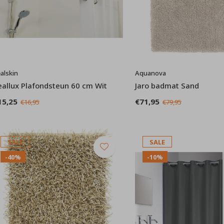
alskin
Aquanova
eallux Plafondsteun 60 cm Wit
Jaro badmat Sand
15,25
€71,95
€16,95
€79,95
SALE
SALE
-40%
-10%