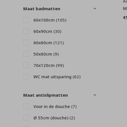
A
zwart
(87)
M
Maat badmatten
€
60x100cm
(105)
60x90cm
(30)
60x60cm
(121)
50x60cm
(9)
70x120cm
(99)
WC mat uitsparing
(62)
80x160cm
(15)
Maat antislipmatten
Ø 80cm (rond)
(3)
Voor in de douche
(7)
50x80cm
(11)
Ø 55cm (douche)
(2)
65x115cm
(9)