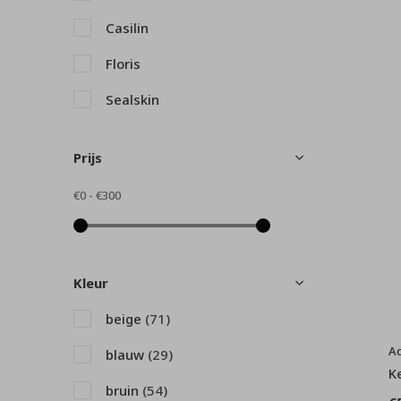
Casilin
Floris
Sealskin
Prijs
€0
-
€300
Kleur
beige
(71)
A
blauw
(29)
K
bruin
(54)