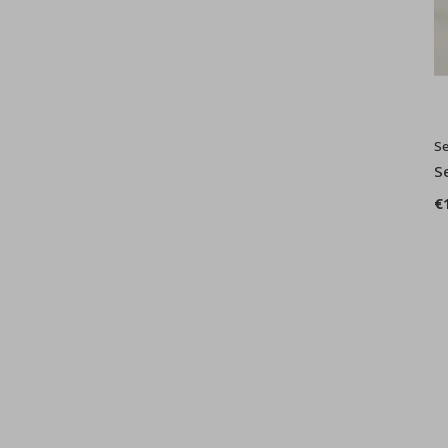
Se
S
€