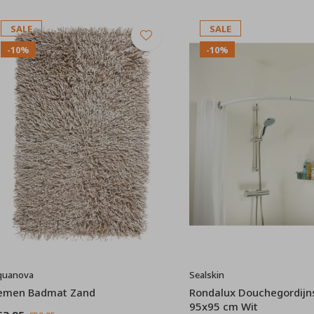
SALE
SALE
-10%
-10%
quanova
Sealskin
emen Badmat Zand
Rondalux Douchegordijn
95x95 cm Wit