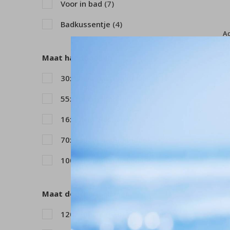
Voor in bad
(7)
80x150cm
(3)
Badkussentje
(4)
60x120cm
(2)
A
M
Maat handdoeken
€
30x50cm gastendoekje
(37)
55x100cm handdoek
(36)
16x22cm washandje
(37)
70x130cm badhanddoek
(35)
100x150cm badlaken
(35)
Maat douchegordijnen
120x200cm (bxh)
(3)