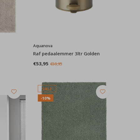
Aquanova
Raf pedaalemmer 3ltr Golden
€53,95
€59,95
SALE
-10%