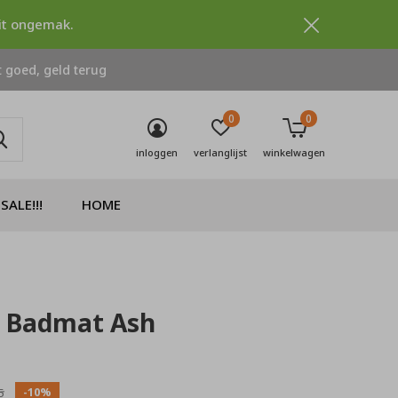
dit ongemak.
 goed, geld terug
0
0
inloggen
verlanglijst
winkelwagen
SALE!!!
HOME
 Badmat Ash
0)
-10%
5