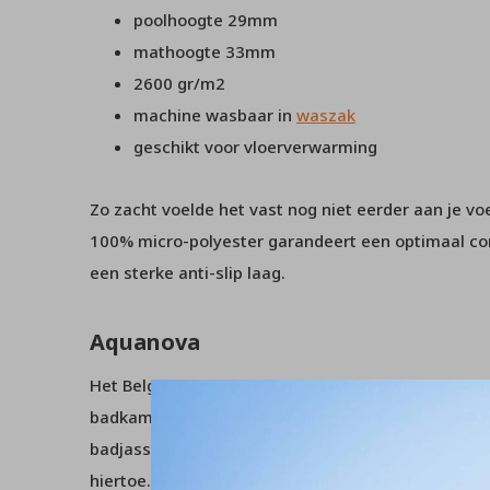
poolhoogte 29mm
mathoogte 33mm
2600 gr/m2
machine wasbaar in
waszak
geschikt voor vloerverwarming
Zo zacht voelde het vast nog niet eerder aan je 
100% micro-polyester garandeert een optimaal co
een sterke anti-slip laag.
Aquanova
Het Belgische merk Aquanova heeft een grote collec
badkamer. Het grote assortiment omslaat onder 
badjassen, wasmanden, zeeppompjes, spiegels, to
hiertoe. Alle artikelen zijn gemaakt van hoogwaar