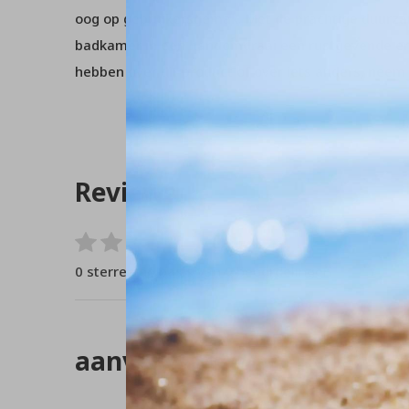
oog op gebruikersgemak. Met de prachtige duurz
badkamer in een handomdraai een rustgevende en
hebben over dit product of over iets anders, nee
Reviews
0
/ 5
0 sterren op basis van 0 beoordelingen
aanverwante artikelen