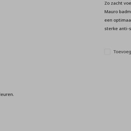
Zo zacht voe
Mauro badma
een optimaal
sterke anti-s
Toevoege
leuren.