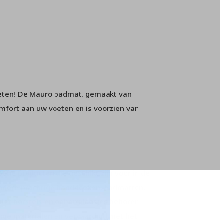
voeten! De Mauro badmat, gemaakt van
mfort aan uw voeten en is voorzien van
tie producten die geschikt zijn voor in de
andere prachtige handdoeken, badmatten,
ilet borstels en opbergdoosjes behoren
dige materialen en vervaardigd met het