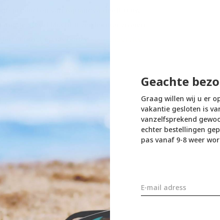
ame producten van Aquanova geeft u uw
 mooie sfeer! Mocht u verder nog vragen
m dan contact op met onze
klantenservice
.
Geachte bezo
Graag willen wij u er o
vakantie gesloten is va
vanzelfsprekend gewoon
echter bestellingen gep
pas vanaf 9-8 weer wor