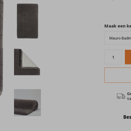
Maak een k
G
Va
Bes