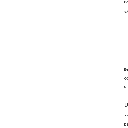
B
€
R
o
ui
D
Z
b