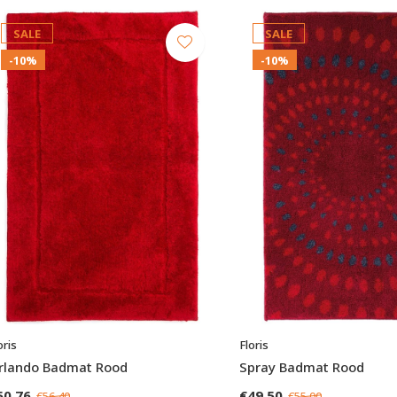
SALE
SALE
-10%
-10%
oris
Floris
rlando Badmat Rood
Spray Badmat Rood
50,76
€49,50
€56,40
€55,00