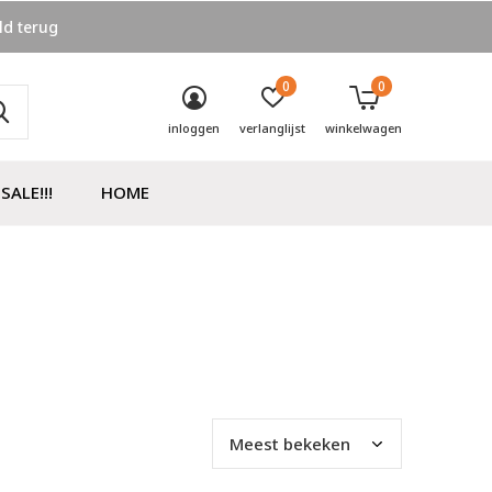
ld terug
0
0
inloggen
verlanglijst
winkelwagen
SALE!!!
HOME