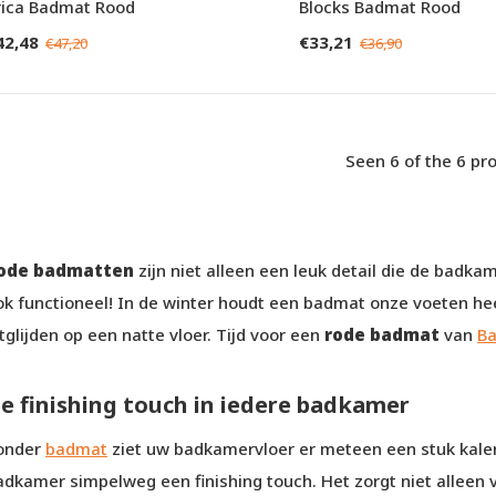
rica Badmat Rood
Blocks Badmat Rood
42,48
€33,21
€47,20
€36,90
Seen 6 of the 6 pr
ode badmatten
zijn niet alleen een leuk detail die de badkam
ok functioneel! In de winter houdt een badmat onze voeten he
tglijden op een natte vloer. Tijd voor een
rode badmat
van
Ba
e finishing touch in iedere badkamer
onder
badmat
ziet uw badkamervloer er meteen een stuk kaler
adkamer simpelweg een finishing touch. Het zorgt niet alleen v