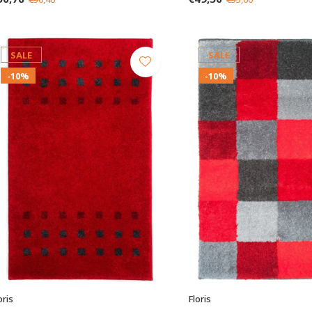
SALE
SALE
-10%
-10%
oris
Floris