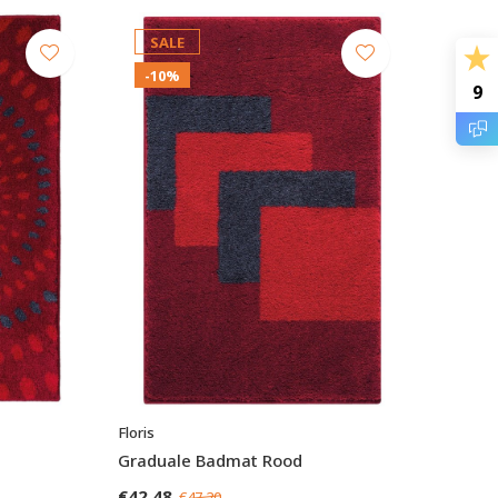
SALE
-10%
9
Floris
Graduale Badmat Rood
€42,48
€47,20