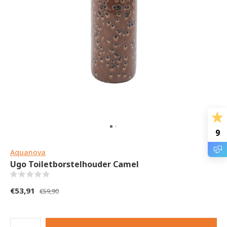
9
Aquanova
Ugo Toiletborstelhouder Camel
(0)
€53,91
€59,90