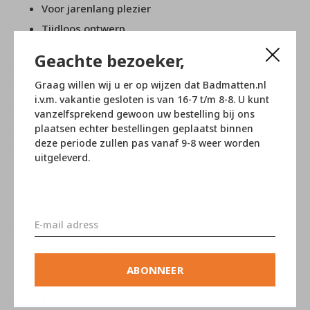
Voor jarenlang plezier
Tijdloos ontwerp
Geachte bezoeker,
Het douchegordijn wordt geleverd zonder ringen.
Graag willen wij u er op wijzen dat Badmatten.nl
badmatten.nl heeft
diverse ringen, haken en klemmen
i.v.m. vakantie gesloten is van 16-7 t/m 8-8. U kunt
in het assortiment om het douchegordijn mee op te
vanzelfsprekend gewoon uw bestelling bij ons
hangen.
plaatsen echter bestellingen geplaatst binnen
deze periode zullen pas vanaf 9-8 weer worden
Ook voor de
douchestangen
kunt u vanzelfsprekend
uitgeleverd.
slagen op badmatten.nl
Reviews
0
/ 5
ABONNEER
aanverwante artikelen