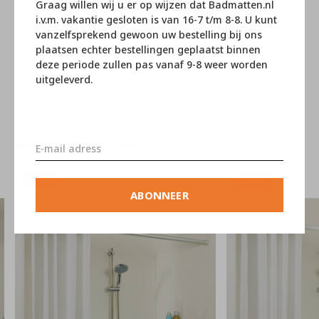
Graag willen wij u er op wijzen dat Badmatten.nl
Voorzien van een uitschuifsysteem met veer
i.v.m. vakantie gesloten is van 16-7 t/m 8-8. U kunt
vanzelfsprekend gewoon uw bestelling bij ons
plaatsen echter bestellingen geplaatst binnen
deze periode zullen pas vanaf 9-8 weer worden
Reviews
uitgeleverd.
0
/ 5
aanverwante artikelen
-10%
-10%
ABONNEER