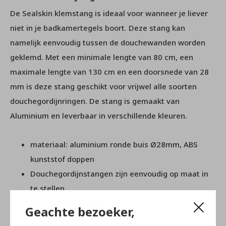
De Sealskin klemstang is ideaal voor wanneer je liever
niet in je badkamertegels boort. Deze stang kan
namelijk eenvoudig tussen de douchewanden worden
geklemd. Met een minimale lengte van 80 cm, een
maximale lengte van 130 cm en een doorsnede van 28
mm is deze stang geschikt voor vrijwel alle soorten
douchegordijnringen. De stang is gemaakt van
Aluminium en leverbaar in verschillende kleuren.
materiaal: aluminium ronde buis Ø28mm, ABS
kunststof doppen
Douchegordijnstangen zijn eenvoudig op maat in
te stellen
bevestiging zonder boren
Geachte bezoeker,
verstelbaar van 80 tot 125cm