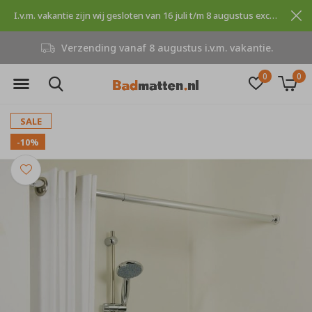
I.v.m. vakantie zijn wij gesloten van 16 juli t/m 8 augustus excuses voor dit ongemak.
kantie.
Niet goed, geld terug
0
0
SALE
-10%