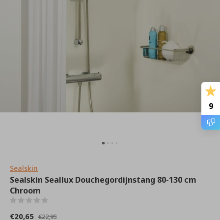
9
Sealskin
Sealskin Seallux Douchegordijnstang 80-130 cm
Chroom
(0)
€20,65
€22,95