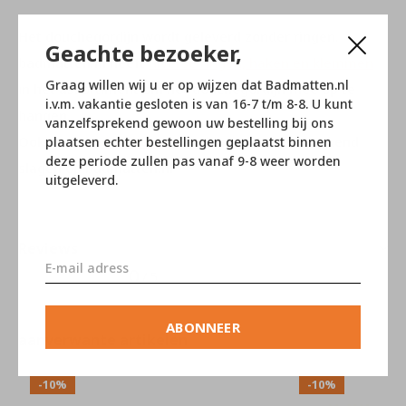
Het douchegordijn wordt geleverd zonder ringen.
Geachte bezoeker,
badmatten.nl heeft
diverse ringen, haken en klemmen
Graag willen wij u er op wijzen dat Badmatten.nl
in het assortiment om het douchegordijn mee op te
i.v.m. vakantie gesloten is van 16-7 t/m 8-8. U kunt
hangen.
vanzelfsprekend gewoon uw bestelling bij ons
Ook voor de
douchestangen
kunt u vanzelfsprekend
plaatsen echter bestellingen geplaatst binnen
deze periode zullen pas vanaf 9-8 weer worden
slagen op badmatten.nl
uitgeleverd.
Reviews
0
/ 5
ABONNEER
aanverwante artikelen
-10%
-10%