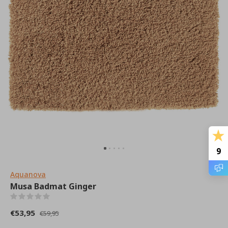
9
Aquanova
Musa Badmat Ginger
(0)
€53,95
€59,95