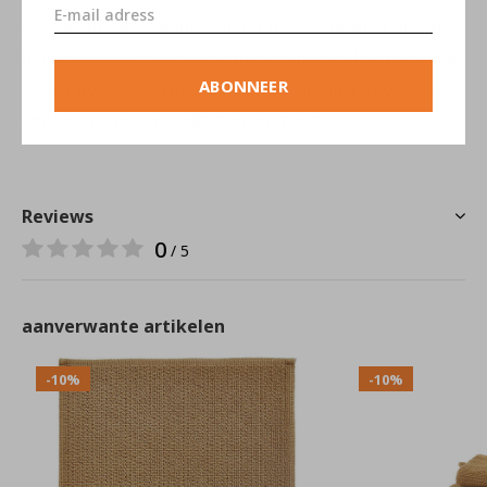
producten van Aquanova geeft u uw badkamer in een
handomdraai een rustgevende en mooie sfeer! Mocht u
ABONNEER
verder nog vragen hebben over dit product of over iets
anders, neem dan contact op met onze
klantenservice
.
Reviews
0
/ 5
aanverwante artikelen
-10%
-10%