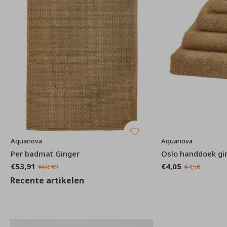
Aquanova
Aquanova
Per badmat Ginger
Oslo handdoek gi
€53,91
€4,05
€59,90
€4,50
Recente artikelen