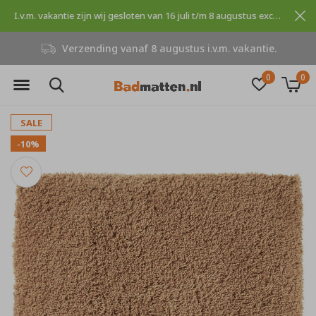
I.v.m. vakantie zijn wij gesloten van 16 juli t/m 8 augustus excuses voor dit ongemak.
Niet goed, geld terug
0
0
SALE
-10%