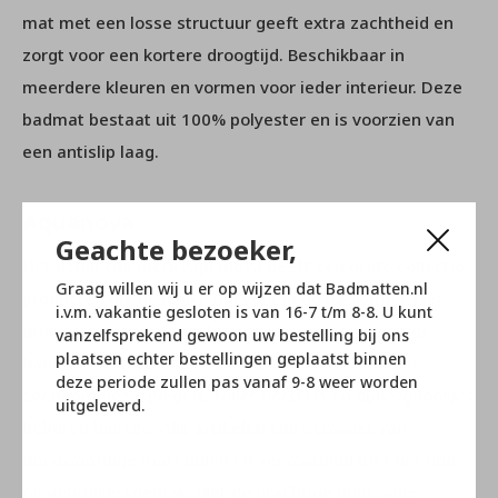
mat met een losse structuur geeft extra zachtheid en
zorgt voor een kortere droogtijd. Beschikbaar in
meerdere kleuren en vormen voor ieder interieur. Deze
badmat bestaat uit 100% polyester en is voorzien van
een antislip laag.
Aquanova
Geachte bezoeker,
Het Belgische merk Aquanova heeft een grote collectie
Graag willen wij u er op wijzen dat Badmatten.nl
producten die geschikt zijn voor in de badkamer. Het
i.v.m. vakantie gesloten is van 16-7 t/m 8-8. U kunt
grote assortiment omslaat onder andere prachtige
vanzelfsprekend gewoon uw bestelling bij ons
plaatsen echter bestellingen geplaatst binnen
handdoeken, badmatten, badjassen, wasmanden,
deze periode zullen pas vanaf 9-8 weer worden
zeeppompjes, spiegels, toilet borstels en opbergdoosjes
uitgeleverd.
behoren hiertoe. Alle artikelen zijn gemaakt van
hoogwaardige materialen en vervaardigd met het oog
op gebruikersgemak. Met de prachtige duurzame