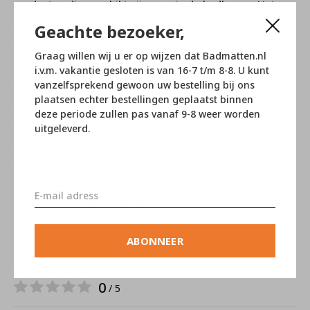
producten die geschikt zijn voor in de badkamer. Het
grote assortiment omslaat onder andere prachtige
Geachte bezoeker,
handdoeken, badmatten, badjassen, wasmanden,
Graag willen wij u er op wijzen dat Badmatten.nl
zeeppompjes, spiegels, toilet borstels en opbergdoosjes
i.v.m. vakantie gesloten is van 16-7 t/m 8-8. U kunt
behoren hiertoe. Alle artikelen zijn gemaakt van
vanzelfsprekend gewoon uw bestelling bij ons
plaatsen echter bestellingen geplaatst binnen
hoogwaardige materialen en vervaardigd met het oog
deze periode zullen pas vanaf 9-8 weer worden
op gebruikersgemak. Met de prachtige duurzame
uitgeleverd.
producten van Aquanova geeft u uw badkamer in een
handomdraai een rustgevende en mooie sfeer! Mocht u
verder nog vragen hebben over dit product of over iets
anders, neem dan contact op met onze
klantenservice
.
ABONNEER
Reviews
0
/ 5