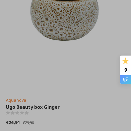
9
Aquanova
Ugo Beauty box Ginger
(0)
€26,91
€29,90